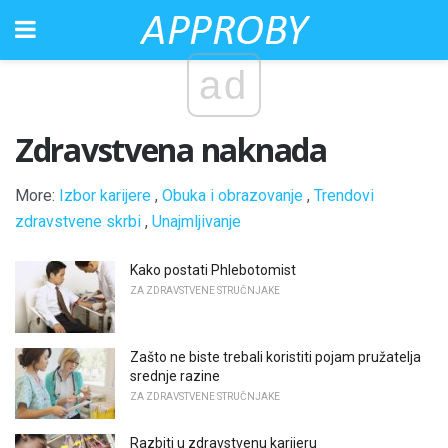
ad
Zdravstvena naknada
More:
Izbor karijere
,
Obuka i obrazovanje
,
Trendovi
zdravstvene skrbi
,
Unajmljivanje
Kako postati Phlebotomist
ZA ZDRAVSTVENE STRUČNJAKE
Zašto ne biste trebali koristiti pojam pružatelja
srednje razine
ZA ZDRAVSTVENE STRUČNJAKE
Razbiti u zdravstvenu karijeru