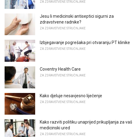
ZA ZDRAVSTVENE STRUČNJAKE
Jesu li medicinski antiseptici sigurni za
zdravstvene radnike?
ZA ZDRAVSTVENE STRUČNJAKE
Izbjegavanje pogrešaka pri otvaranju PT klinike
ZA ZDRAVSTVENE STRUČNJAKE
Coventry Health Care
ZA ZDRAVSTVENE STRUČNJAKE
Kako djeluje nesavjesno liječenje
ZA ZDRAVSTVENE STRUČNJAKE
Kako razviti politiku unaprijed prikupljanja za vaš
medicinski ured
ZA ZDRAVSTVENE STRUČNJAKE