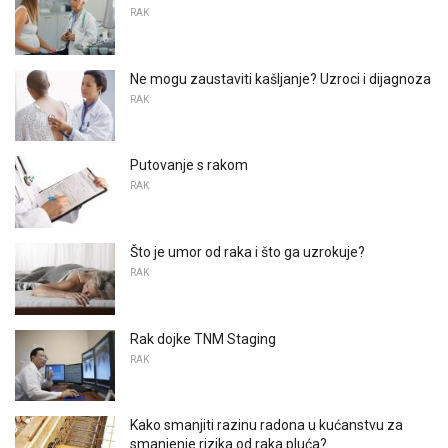
RAK
Ne mogu zaustaviti kašljanje? Uzroci i dijagnoza
RAK
Putovanje s rakom
RAK
Što je umor od raka i što ga uzrokuje?
RAK
Rak dojke TNM Staging
RAK
Kako smanjiti razinu radona u kućanstvu za
smanjenje rizika od raka pluća?