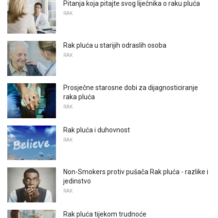
Pitanja koja pitajte svog liječnika o raku pluća
RAK
Rak pluća u starijih odraslih osoba
RAK
Prosječne starosne dobi za dijagnosticiranje
raka pluća
RAK
Rak pluća i duhovnost
RAK
Non-Smokers protiv pušača Rak pluća - razlike i
jedinstvo
RAK
Rak pluća tijekom trudnoće