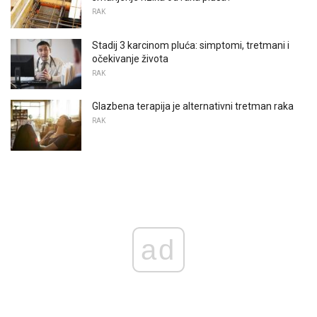
RAK
Stadij 3 karcinom pluća: simptomi, tretmani i
očekivanje života
RAK
Glazbena terapija je alternativni tretman raka
RAK
ad