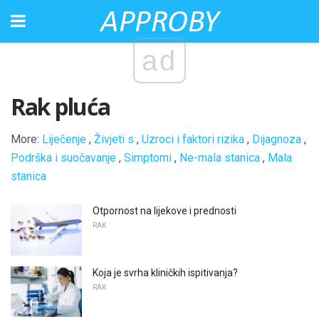
ad
Rak pluća
More:
Liječenje
,
Živjeti s
,
Uzroci i faktori rizika
,
Dijagnoza
,
Podrška i suočavanje
,
Simptomi
,
Ne-mala stanica
,
Mala
stanica
Otpornost na lijekove i prednosti
RAK
Koja je svrha kliničkih ispitivanja?
RAK