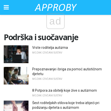
ad
Podrška i suočavanje
Vrste roditelja autizma
MOZAK I ŽIVČANI SUSTAV
Prepoznavanje i briga za pomoć autističnom
djetetu
MOZAK I ŽIVČANI SUSTAV
8 Potpora za obitelji koje žive s autizmom
MOZAK I ŽIVČANI SUSTAV
Šest roditeljskih stilova koje treba izbjeći pri
podizanju djeteta s autizmom