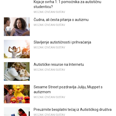
Koja je svrha 1: 1 pomoćnika za autističnu
studenticu?
MOZAK I ŽIVČANI SUSTAV
Čudna, ali česta pitanja o autizmu
MOZAK I ŽIVČANI SUSTAV
Slavljenje autističnosti i prihvaćanja
MOZAK I ŽIVČANI SUSTAV
Autističke resurse na Internetu
MOZAK I ŽIVČANI SUSTAV
Sesame Street pozdravlja Juliju, Muppet s
autizmom
MOZAK I ŽIVČANI SUSTAV
Preuzmite besplatni tečaj iz Autističkog društva
MOZAK I ŽIVČANI SUSTAV