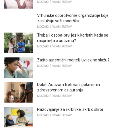
MOZAK I ŽIVČANI SUSTAV
Vrhunske dobrotvorne organizacije koje
zaslužuju vašu podršku
MOZAK I ŽIVČANI SUSTAV
Treba li osoba-prvi jezik koristiti kada se
raspravlja o autizmu?
MOZAK I ŽIVČANI SUSTAV
Zašto autentični roditelji uvijek ne slažu?
MOZAK I ŽIVČANI SUSTAV
Dobiti Autizam tretmani pokrivenih
zdravstvenom osiguranju
MOZAK I ŽIVČANI SUSTAV
Razdvajanje za skrbnike: skrb o skrbi
MOZAK I ŽIVČANI SUSTAV