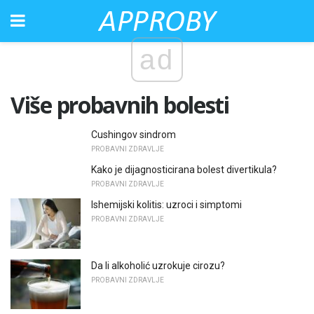
ad
Više probavnih bolesti
Cushingov sindrom
PROBAVNI ZDRAVLJE
Kako je dijagnosticirana bolest divertikula?
PROBAVNI ZDRAVLJE
Ishemijski kolitis: uzroci i simptomi
PROBAVNI ZDRAVLJE
Da li alkoholić uzrokuje cirozu?
PROBAVNI ZDRAVLJE