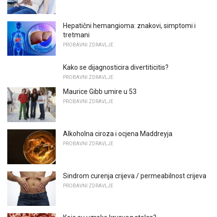
Hepatični hemangioma: znakovi, simptomi i
tretmani
PROBAVNI ZDRAVLJE
Kako se dijagnosticira divertiticitis?
PROBAVNI ZDRAVLJE
Maurice Gibb umire u 53
PROBAVNI ZDRAVLJE
Alkoholna ciroza i ocjena Maddreyja
PROBAVNI ZDRAVLJE
Sindrom curenja crijeva / permeabilnost crijeva
PROBAVNI ZDRAVLJE