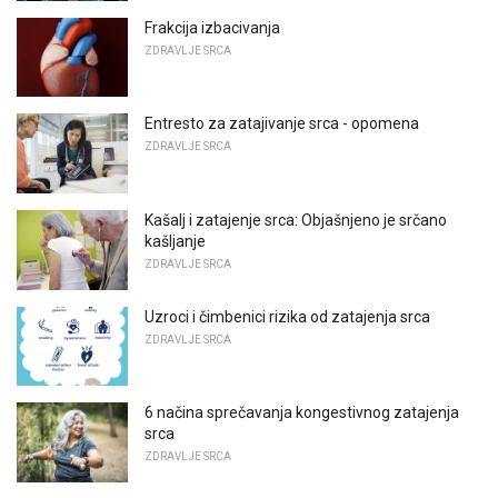
Frakcija izbacivanja
ZDRAVLJE SRCA
Entresto za zatajivanje srca - opomena
ZDRAVLJE SRCA
Kašalj i zatajenje srca: Objašnjeno je srčano
kašljanje
ZDRAVLJE SRCA
Uzroci i čimbenici rizika od zatajenja srca
ZDRAVLJE SRCA
6 načina sprečavanja kongestivnog zatajenja
srca
ZDRAVLJE SRCA