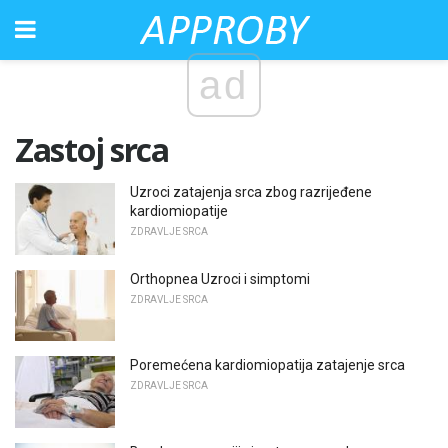
ad
Zastoj srca
Uzroci zatajenja srca zbog razrijeđene
kardiomiopatije
ZDRAVLJE SRCA
Orthopnea Uzroci i simptomi
ZDRAVLJE SRCA
Poremećena kardiomiopatija zatajenje srca
ZDRAVLJE SRCA