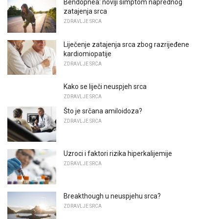
Bendopnea: noviji simptom naprednog
zatajenja srca
ZDRAVLJE SRCA
Liječenje zatajenja srca zbog razrijeđene
kardiomiopatije
ZDRAVLJE SRCA
Kako se liječi neuspjeh srca
ZDRAVLJE SRCA
Što je srčana amiloidoza?
ZDRAVLJE SRCA
Uzroci i faktori rizika hiperkalijemije
ZDRAVLJE SRCA
Breakthough u neuspjehu srca?
ZDRAVLJE SRCA