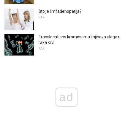
Što je limfadenopatija?
RAK
Translocations kromosoma i njihova uloga u
raka krvi
RAK
ad