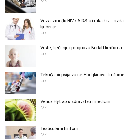
RAK
Veza između HIV / AIDS-a i raka krvi - rizik i
liječenje
RAK
Vrste, liječenje i prognozu Burkitt limfoma
RAK
Tekuća biopsija za ne-Hodgkinove limfome
RAK
Venus Flytrap u zdravstvu i medicini
RAK
Testicularni limfom
RAK