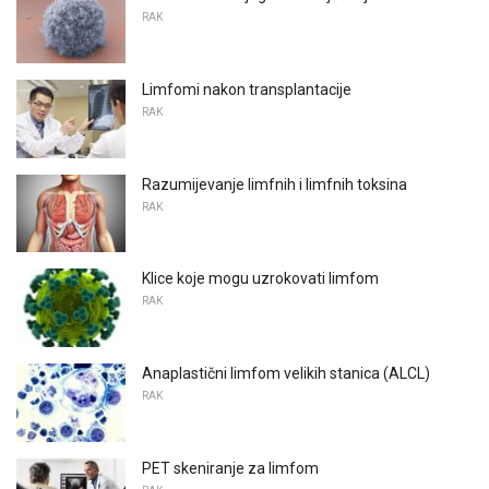
RAK
Limfomi nakon transplantacije
RAK
Razumijevanje limfnih i limfnih toksina
RAK
Klice koje mogu uzrokovati limfom
RAK
Anaplastični limfom velikih stanica (ALCL)
RAK
PET skeniranje za limfom