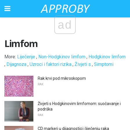
ad
Limfom
More:
Liječenje
,
Non-Hodgkinov limfom
,
Hodgkinov limfom
,
Dijagnoza
,
Uzroci i faktori rizika
,
Živjeti s
,
Simptomi
Rak krvi pod mikroskopom
RAK
Živjeti s Hodgkinovim limfomom: suočavanje i
podrška
RAK
CD markeri u dijagnostici i liječenju raka