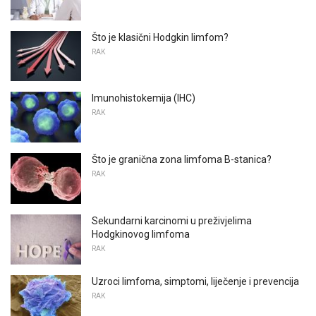
Što je klasični Hodgkin limfom?
RAK
Imunohistokemija (IHC)
RAK
Što je granična zona limfoma B-stanica?
RAK
Sekundarni karcinomi u preživjelima
Hodgkinovog limfoma
RAK
Uzroci limfoma, simptomi, liječenje i prevencija
RAK