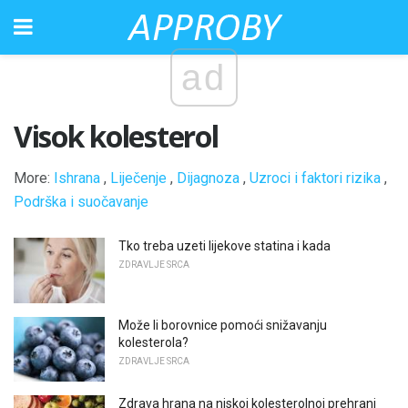
ad
Visok kolesterol
More:
Ishrana
,
Liječenje
,
Dijagnoza
,
Uzroci i faktori rizika
,
Podrška i suočavanje
Tko treba uzeti lijekove statina i kada
ZDRAVLJE SRCA
Može li borovnice pomoći snižavanju
kolesterola?
ZDRAVLJE SRCA
Zdrava hrana na niskoj kolesterolnoj prehrani