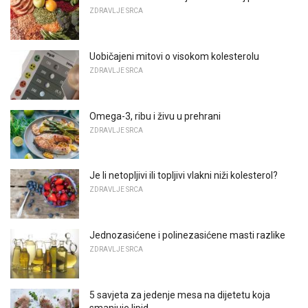
ZDRAVLJE SRCA
Uobičajeni mitovi o visokom kolesterolu
ZDRAVLJE SRCA
Omega-3, ribu i živu u prehrani
ZDRAVLJE SRCA
Je li netopljivi ili topljivi vlakni niži kolesterol?
ZDRAVLJE SRCA
Jednozasićene i polinezasićene masti razlike
ZDRAVLJE SRCA
5 savjeta za jedenje mesa na dijetetu koja
smanjuje lipid