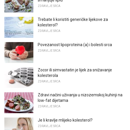
ZDRAVLJE SRCA
Trebate li koristiti generičke lijekove za
kolesterol?
ZDRAVLJE SRCA
Povezanost lipoproteina (a) i bolesti srca
ZDRAVLJE SRCA
Zocor ili simvastatin je lijek za snižavanje
kolesterola
ZDRAVLJE SRCA
Zdravi načini uživanja u nizozemskoj kuhinji na
low-fat dijetama
ZDRAVLJE SRCA
Je li kravlje mlijeko kolesterol?
ZDRAVLJE SRCA