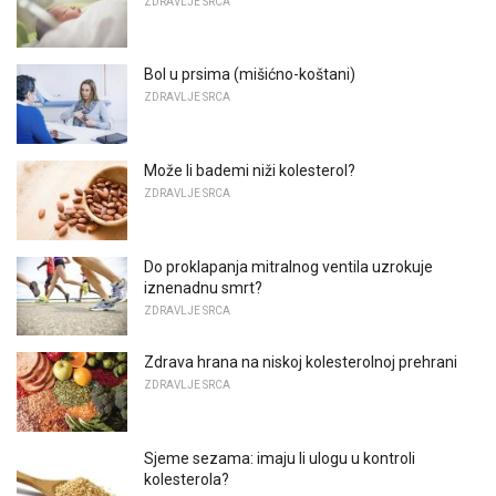
ZDRAVLJE SRCA
Bol u prsima (mišićno-koštani)
ZDRAVLJE SRCA
Može li bademi niži kolesterol?
ZDRAVLJE SRCA
Do proklapanja mitralnog ventila uzrokuje
iznenadnu smrt?
ZDRAVLJE SRCA
Zdrava hrana na niskoj kolesterolnoj prehrani
ZDRAVLJE SRCA
Sjeme sezama: imaju li ulogu u kontroli
kolesterola?