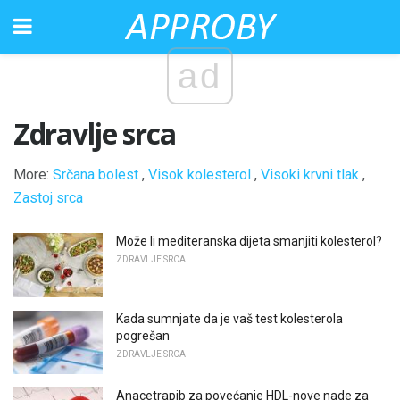
ad
Zdravlje srca
More:
Srčana bolest
,
Visok kolesterol
,
Visoki krvni tlak
,
Zastoj srca
Može li mediteranska dijeta smanjiti kolesterol?
ZDRAVLJE SRCA
Kada sumnjate da je vaš test kolesterola
pogrešan
ZDRAVLJE SRCA
Anacetrapib za povećanje HDL-nove nade za