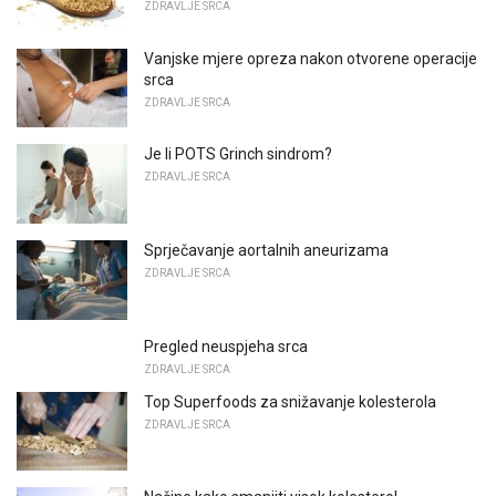
ZDRAVLJE SRCA
Vanjske mjere opreza nakon otvorene operacije
srca
ZDRAVLJE SRCA
Je li POTS Grinch sindrom?
ZDRAVLJE SRCA
Sprječavanje aortalnih aneurizama
ZDRAVLJE SRCA
Pregled neuspjeha srca
ZDRAVLJE SRCA
Top Superfoods za snižavanje kolesterola
ZDRAVLJE SRCA