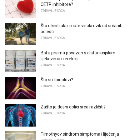
CETP inhibitore?
ZDRAVLJE SRCA
Što učiniti ako imate visoki rizik od srčanih
bolesti
ZDRAVLJE SRCA
Bol u prsima povezan s disfunkcijskim
lijekovima u erekciji
ZDRAVLJE SRCA
Što su lipidolozi?
ZDRAVLJE SRCA
Zašto je desni oblici srca različiti?
ZDRAVLJE SRCA
Timothyov sindrom simptoma i liječenja