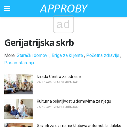
ad
Gerijatrijska skrb
More:
Starački domovi
,
Briga za klijente
,
Početna zdravlje
,
Posao starenja
Izrada Centra za odrasle
ZA ZDRAVSTVENE STRUČNJAKE
Kulturna osjetljivost u domovima za njegu
ZA ZDRAVSTVENE STRUČNJAKE
Savjeti za uzimanje ključeva automobila daleko