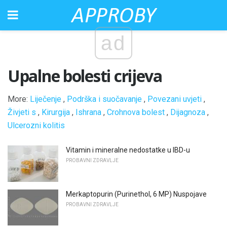
ad
Upalne bolesti crijeva
More:
Liječenje
,
Podrška i suočavanje
,
Povezani uvjeti
,
Živjeti s
,
Kirurgija
,
Ishrana
,
Crohnova bolest
,
Dijagnoza
,
Ulcerozni kolitis
Vitamin i mineralne nedostatke u IBD-u
PROBAVNI ZDRAVLJE
Merkaptopurin (Purinethol, 6 MP) Nuspojave
PROBAVNI ZDRAVLJE