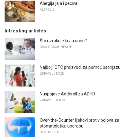
Alergija jaja i peciva
ALERGIJE
Intresting articles
Što uzrokuje krv u urinu?
UROLOGICAL HEALTH
Najbolji OTC proizvodi za pomoć psorijazu
ZDRAVLJE KOŽE
Nuspojave Adderall za ADHD
ZDRAVLJE DJECE
Over-the-Counter lijekovi protiv bolova za
stomatološku uporabu
DENTAL HEALTH