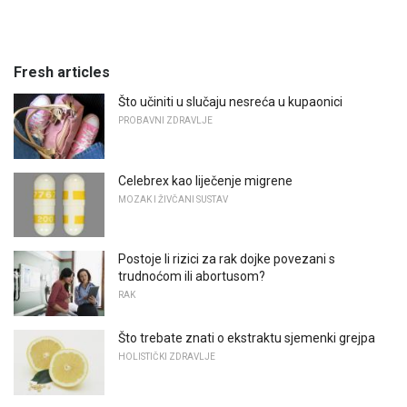
Fresh articles
Što učiniti u slučaju nesreća u kupaonici
PROBAVNI ZDRAVLJE
Celebrex kao liječenje migrene
MOZAK I ŽIVČANI SUSTAV
Postoje li rizici za rak dojke povezani s
trudnoćom ili abortusom?
RAK
Što trebate znati o ekstraktu sjemenki grejpa
HOLISTIČKI ZDRAVLJE