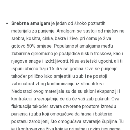
Srebrna amalgam
je jedan od široko poznatih
materijala za punjenje. Amalgam se sastoji od mješavine
srebra, kositra, cinka, bakra i žive, pri čemu je živa
gotovo 50% smjese. Popularnost amalgama među
zubarima djelomično je posljedica niskih troškova, kao i
njegove snage i izdržljivosti. Nisu estetski ugodni, ali ti
ispuni obično traju 15 ili više godina. Ove se punjenje
također prilično lako smjestiti u zub i ne postoji
zabrinutost zbog kontaminacije iz sline ili krvi.
Nedostaci ovog materijala su da su skloni ekspanziji i
kontrakciji, a vjerojatnije će da će vaš zub puknuti. Ova
fluktuacija također stvara otvorene prostore između
punjenja i zuba koji omogućava da hrana i bakterije
postanu zarobljeni, što omogućava stvaranje šupljina. Tu
je i kontroverzna živa koja je prisutna u ovim ispunama.