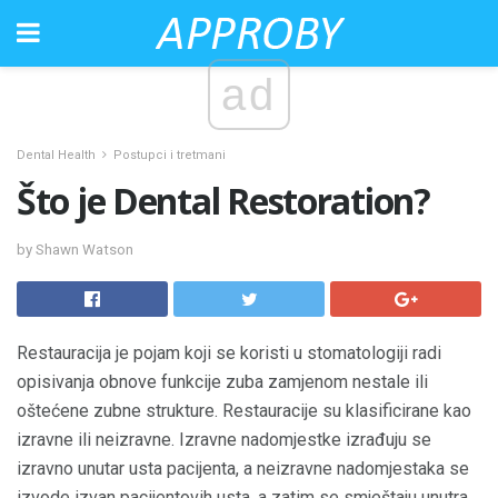
ad
Dental Health
Postupci i tretmani
Što je Dental Restoration?
by Shawn Watson
Restauracija je pojam koji se koristi u stomatologiji radi
opisivanja obnove funkcije zuba zamjenom nestale ili
oštećene zubne strukture. Restauracije su klasificirane kao
izravne ili neizravne. Izravne nadomjestke izrađuju se
izravno unutar usta pacijenta, a neizravne nadomjestaka se
izvode izvan pacijentovih usta, a zatim se smještaju unutra.