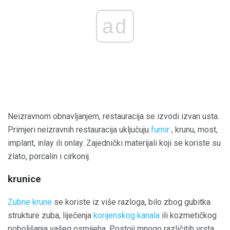
ad
Neizravnom obnavljanjem, restauracija se izvodi izvan usta.
Primjeri neizravnih restauracija uključuju
furnir
, krunu, most,
implant, inlay ili onlay. Zajednički materijali koji se koriste su
zlato, porcalin i cirkonij.
krunice
Zubne krune
se koriste iz više razloga, bilo zbog gubitka
strukture zuba, liječenja
korijenskog kanala
ili kozmetičkog
poboljšanja vašeg osmijeha. Postoji mnogo različitih vrsta