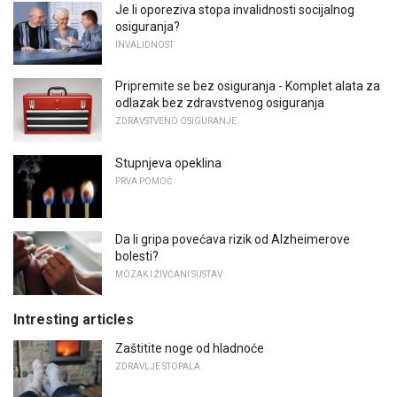
Je li oporeziva stopa invalidnosti socijalnog
osiguranja?
INVALIDNOST
Pripremite se bez osiguranja - Komplet alata za
odlazak bez zdravstvenog osiguranja
ZDRAVSTVENO OSIGURANJE
Stupnjeva opeklina
PRVA POMOĆ
Da li gripa povećava rizik od Alzheimerove
bolesti?
MOZAK I ŽIVČANI SUSTAV
Intresting articles
Zaštitite noge od hladnoće
ZDRAVLJE STOPALA