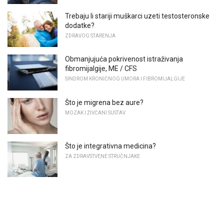
Trebaju li stariji muškarci uzeti testosteronske
dodatke?
ZDRAVOG STARENJA
Obmanjujuća pokrivenost istraživanja
fibromijalgije, ME / CFS
SINDROM KRONIČNOG UMORA I FIBROMIJALGIJE
Što je migrena bez aure?
MOZAK I ŽIVČANI SUSTAV
Što je integrativna medicina?
ZA ZDRAVSTVENE STRUČNJAKE