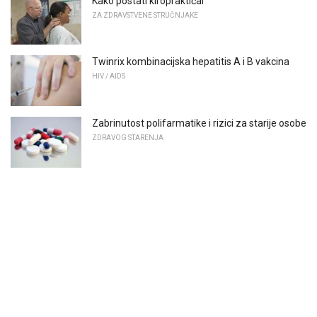
Kako postati kiropraktičar
ZA ZDRAVSTVENE STRUČNJAKE
Twinrix kombinacijska hepatitis A i B vakcina
HIV / AIDS
Zabrinutost polifarmatike i rizici za starije osobe
ZDRAVOG STARENJA