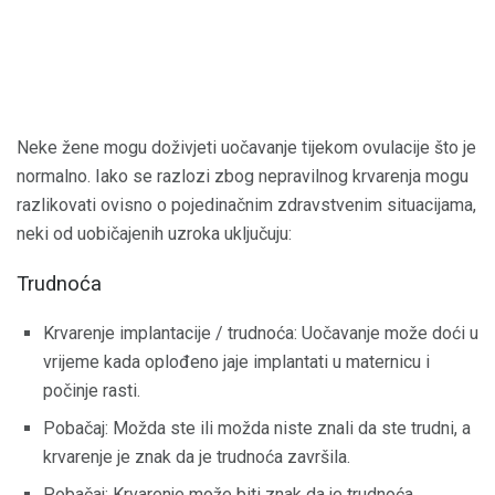
Neke žene mogu doživjeti uočavanje tijekom ovulacije što je
normalno. Iako se razlozi zbog nepravilnog krvarenja mogu
razlikovati ovisno o pojedinačnim zdravstvenim situacijama,
neki od uobičajenih uzroka uključuju:
Trudnoća
Krvarenje implantacije / trudnoća: Uočavanje može doći u
vrijeme kada oplođeno jaje implantati u maternicu i
počinje rasti.
Pobačaj: Možda ste ili možda niste znali da ste trudni, a
krvarenje je znak da je trudnoća završila.
Pobačaj: Krvarenje može biti znak da je trudnoća