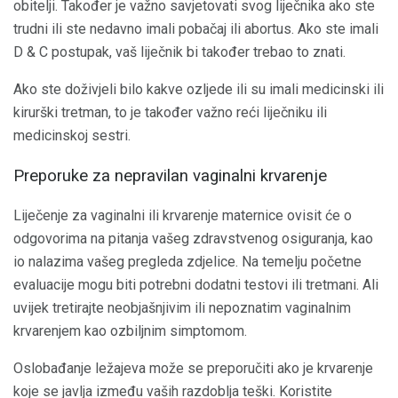
obitelji. Također je važno savjetovati svog liječnika ako ste
trudni ili ste nedavno imali pobačaj ili abortus. Ako ste imali
D & C postupak, vaš liječnik bi također trebao to znati.
Ako ste doživjeli bilo kakve ozljede ili su imali medicinski ili
kirurški tretman, to je također važno reći liječniku ili
medicinskoj sestri.
Preporuke za nepravilan vaginalni krvarenje
Liječenje za vaginalni ili krvarenje maternice ovisit će o
odgovorima na pitanja vašeg zdravstvenog osiguranja, kao
io nalazima vašeg pregleda zdjelice. Na temelju početne
evaluacije mogu biti potrebni dodatni testovi ili tretmani. Ali
uvijek tretirajte neobjašnjivim ili nepoznatim vaginalnim
krvarenjem kao ozbiljnim simptomom.
Oslobađanje ležajeva može se preporučiti ako je krvarenje
koje se javlja između vaših razdoblja teški. Koristite