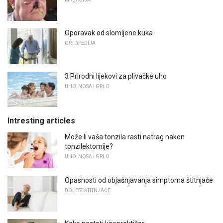
Oporavak od slomljene kuka
ORTOPEDIJA
3 Prirodni lijekovi za plivačke uho
UHO, NOSA I GRLO
Intresting articles
Može li vaša tonzila rasti natrag nakon
tonzilektomije?
UHO, NOSA I GRLO
Opasnosti od objašnjavanja simptoma štitnjače
BOLEST ŠTITNJAČE