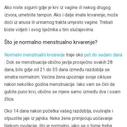
Ako niste sigurni gdje je krv iz vagine ili nekog drugog
izvora, umetnite tampon. Ako i dalje imate krvarenje, može
doći iz anusa ili urinarnog trakta umjesto vagine. Trebali
biste vidjeti i svog liječnika u tim slučajevima.
Što je normalno menstrualno krvarenje?
Normalni menstrualni krvarenje
traje oko
pet do sedam dana
. Dok se menstruacija obično javlja prosječno svakih 28
dana, bilo gdje od 21 do 35 dana između razdoblja se
smatra normalnim. Većina žena upoznaje svoje cikluse
nakon nekoliko godina menstruacije. Iako vam se čini da
gubite puno krvi, obično se mjere samo između dva i osam
žlica.
Oko 14 dana nakon početka vašeg razdoblja, ovulirajte i
otpustite jaje iz jajnika. Neke žene primjećuju uočavanje
tijekom ovulacije, što je normalno, iako se o tome treba