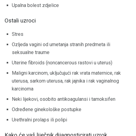
Upalna bolest zdjelice
Ostali uzroci
Stres
Ozljeda vagini od umetanja stranih predmeta ili
seksualne traume
Uterine fibroids (noncancerous rastovi u uterus)
Maligni karcinom, uključujući rak vrata maternice, rak
uterusa, sarkom uterusa, rak jajnika i rak vaginalnog
karcinoma
Neki lijekovi, osobito antikoagulansi i tamoksifen
Određene ginekološke postupke
Urethralni prolaps ili polipi
Kako će vaš liječnik dijagnosticirati uzrok