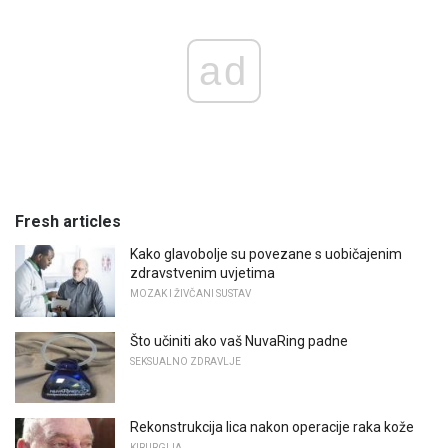
ad
Fresh articles
Kako glavobolje su povezane s uobičajenim
zdravstvenim uvjetima
MOZAK I ŽIVČANI SUSTAV
Što učiniti ako vaš NuvaRing padne
SEKSUALNO ZDRAVLJE
Rekonstrukcija lica nakon operacije raka kože
KIRURGIJA