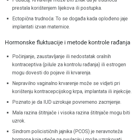
prestala korištenjem lijekova ili postupka.
Ectopična trudnoća: To se događa kada oplođeno jaje
implantati izvan maternice.
Hormonske fluktuacije i metode kontrole rađanja
Počinjanje, zaustavljanje ili nedostatak oralnih
kontraceptiva (pilule za kontrolu rađanja) ili estrogen
mogu dovesti do pojave ili krvarenja.
Nepravilno vaginalno krvarenje može se vidjeti pri
korištenju kontracepcijskog krpa, implantata ili injekcije.
Poznato je da IUD uzrokuje povremeno zacrnjenje.
Mala razina štitnjače i visoka razina štitnjače mogu biti
uzrok.
Sindrom policističnih jajnika (PCOS) je neravnoteža
hormona koja utječe na ovulaciju i može uzrokovati