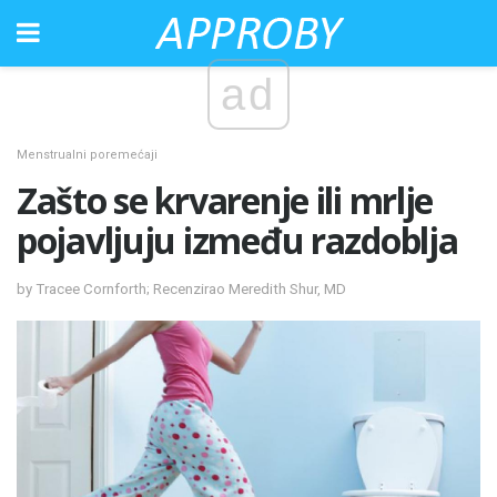
ad
Menstrualni poremećaji
Zašto se krvarenje ili mrlje
pojavljuju između razdoblja
by Tracee Cornforth; Recenzirao Meredith Shur, MD