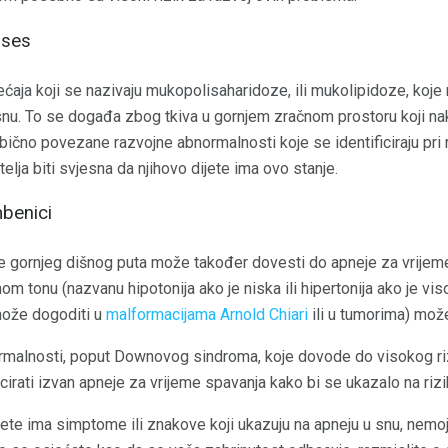
oses
ećaja koji se nazivaju mukopolisaharidoze, ili mukolipidoze, koje 
nu. To se događa zbog tkiva u gornjem zračnom prostoru koji nak
obično povezane razvojne abnormalnosti koje se identificiraju pri 
telja biti svjesna da njihovo dijete ima ovo stanje.
benici
e gornjeg dišnog puta može također dovesti do apneje za vrijem
om tonu (nazvanu hipotonija ako je niska ili hipertonija ako je vi
ože dogoditi u
malformacijama Arnold Chiari
ili u tumorima) mož
malnosti, poput Downovog sindroma, koje dovode do visokog riz
cirati izvan apneje za vrijeme spavanja kako bi se ukazalo na rizik
jete ima simptome ili znakove koji ukazuju na apneju u snu, nemoj