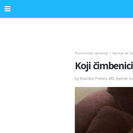
Poremećaji spavanja
Apneja za vr
Koji čimbenic
by Brandon Peters, MD, liječnik o