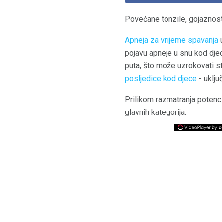
Povećane tonzile, gojaznost 
Apneja za vrijeme spavanja
u
pojavu apneje u snu kod djec
puta, što može uzrokovati st
posljedice kod djece
- uklju
Prilikom razmatranja potenci
glavnih kategorija: