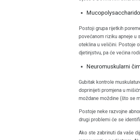
Mucopolysaccharid
Postoji grupa rijetkih porem
povećanom riziku apneje u s
oteklina u veličini. Postoje 
djetinjstvu, pa će većina rodi
Neuromuskularni čim
Gubitak kontrole muskulatur
doprinijeti promjena u mišićn
moždane moždine (što se m
Postoje neke razvojne abnor
drugi problemi će se identifi
Ako ste zabrinuti da vaše di