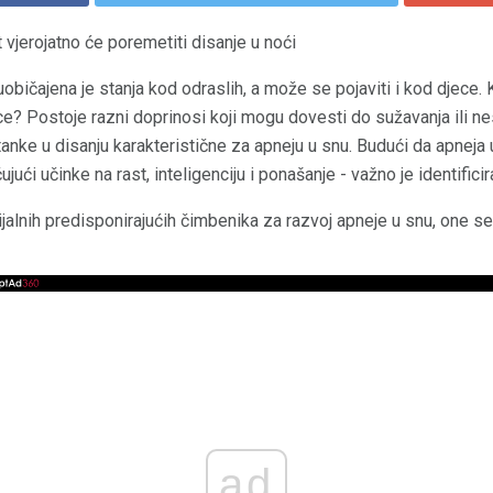
vjerojatno će poremetiti disanje u noći
običajena je stanja kod odraslih, a može se pojaviti i kod djece. 
e? Postoje razni doprinosi koji mogu dovesti do sužavanja ili ne
anke u disanju karakteristične za apneju u snu. Budući da apneja
čujući učinke na rast, inteligenciju i ponašanje - važno je identifici
jalnih predisponirajućih čimbenika za razvoj apneje u snu, one se
ad