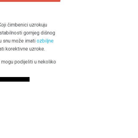
Koji čimbenici uzrokuju
stabilnosti gornjeg dišnog
 u snu može imati
ozbiljne
rati korektivne uzroke.
 mogu podijeliti u nekoliko