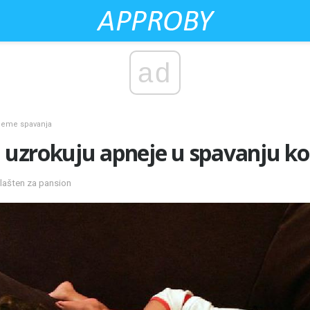
ad
ijeme spavanja
i uzrokuju apneje u spavanju ko
vlašten za pansion