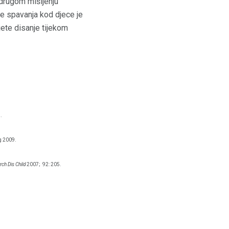
 drugom mišljenju
me spavanja kod djece je
jete disanje tijekom
.
g 2009.
rch Dis Child
2007;
92: 205.