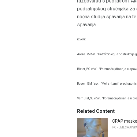
razgovarati s pedijatrom. A
pedijatrijskog stručnjaka za
noćna studija spavanja na tes
spavanja.
izvori:
Arens, R
et al
.
"Patofiziologija opstrukcije 
Bixler, EO
et al
.
"Poremećaj disanja u spava
Rosen, GM
i sur
.
"Mehanizmi i predisponira
Verhulst, SL
et al
.
"Poremećaj disanja u preko
Related Content
CPAP maske 
POREMEĆAJI SP