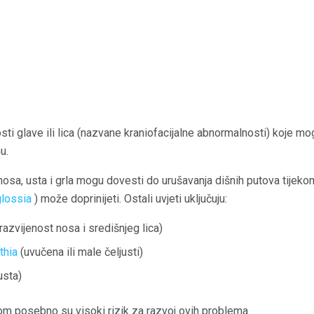
sti glave ili lica (nazvane kraniofacijalne abnormalnosti) koje 
u.
 nosa, usta i grla mogu dovesti do urušavanja dišnih putova tijeko
lossia
) može doprinijeti. Ostali uvjeti uključuju:
azvijenost nosa i središnjeg lica)
thia
(uvučena ili male čeljusti)
usta)
 posebno su visoki rizik za razvoj ovih problema.