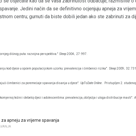
ko se osjećate kao da se vaša zabrinutost odbacuje, razmislite o
 spavanje. Jedini način da se definitivno ocjenjuju apneja za vrije
tnom centru; gurnuti da biste dobili jedan ako ste zabrinuti za di
gornjeg dišnog puta: razvojna perspektiva."
Sleep
2004;
27: 997.
nju kod djece u općem populacijskom uzorku: prevalencija i čimbenici rizika".
Sleep
2009;
32: 731
jući čimbenici za poremećaje spavanja disanja u djece".
UpToDate Online
.
Pristupljen 2. studeno
mjernoj težini i debeloj djeci i adolescentima: prevalencija, obilježja i uloga distribucije masti".
A
za apneju za vrijeme spavanja
AVANJA