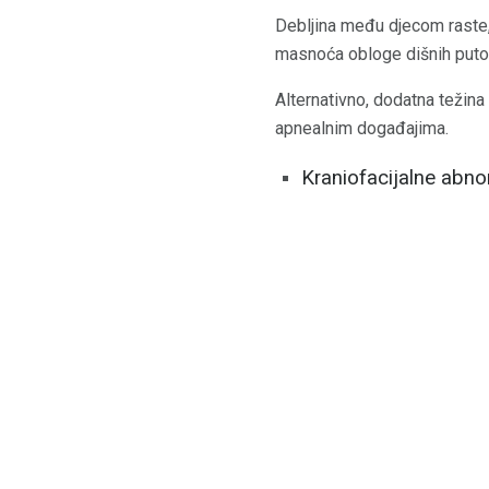
Debljina među djecom raste, 
masnoća obloge dišnih putov
Alternativno, dodatna težina
apnealnim događajima.
Kraniofacijalne abno