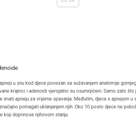
denoide
apneji u snu kod djece povezan sa sužavanjem anatomije gornjeg
zvane krajnici i adenoidi vjerojatno su osumnjičeni. Samo zato što 
te imati apneju za vrijeme spavanja. Međutim, djeca s apnejom u 
značajno pomagati uklanjanjem njih. Oko 10 posto djece ne pobol
e koji doprinose njihovom stanju.