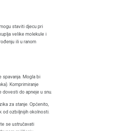
mogu staviti djecu pri
uplja velike molekule i
rođenju ili u ranom
e spavanja. Mogla bi
soka). Komprimiranje
e dovesti do apneje u snu.
ika za stanje. Općenito,
 od ozbiljnijih okolnosti.
te se ustručavati