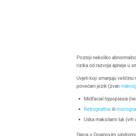
Postoji nekoliko abnormalno
rizika od razvoja apneje u sn
Uvjeti koji smanjuju veličinu
povećani jezik (zvan
makrog
Midfacial hypoplasia (ner
Retrognathia
ili
microgna
Uska maksilarni luk (vrh 
Djeca s Downovim sindromom