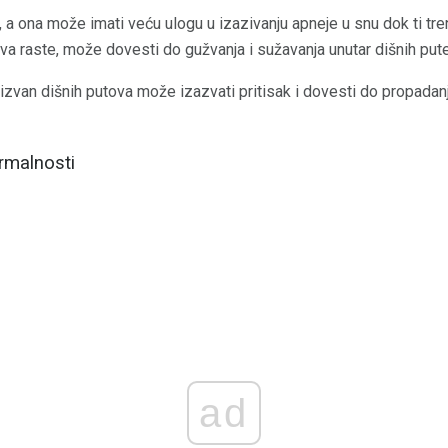
a ona može imati veću ulogu u izazivanju apneje u snu dok ti tre
a raste, može dovesti do gužvanja i sužavanja unutar dišnih put
 izvan dišnih putova može izazvati pritisak i dovesti do propadanja
rmalnosti
ad