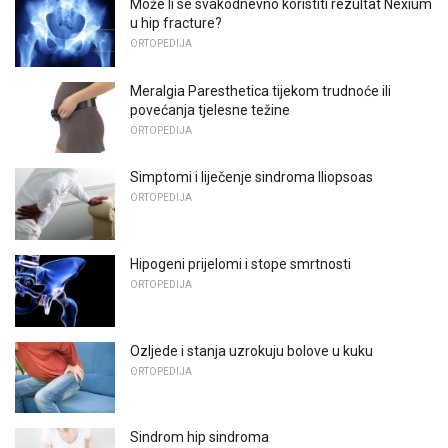
Može li se svakodnevno koristiti rezultat Nexium
u hip fracture?
ORTOPEDIJA
Meralgia Paresthetica tijekom trudnoće ili
povećanja tjelesne težine
ORTOPEDIJA
Simptomi i liječenje sindroma Iliopsoas
ORTOPEDIJA
Hipogeni prijelomi i stope smrtnosti
ORTOPEDIJA
Ozljede i stanja uzrokuju bolove u kuku
ORTOPEDIJA
Sindrom hip sindroma