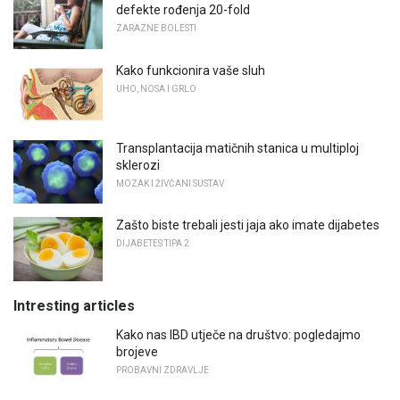
defekte rođenja 20-fold
ZARAZNE BOLESTI
Kako funkcionira vaše sluh
UHO, NOSA I GRLO
Transplantacija matičnih stanica u multiploj
sklerozi
MOZAK I ŽIVČANI SUSTAV
Zašto biste trebali jesti jaja ako imate dijabetes
DIJABETES TIPA 2
Intresting articles
Kako nas IBD utječe na društvo: pogledajmo
brojeve
PROBAVNI ZDRAVLJE