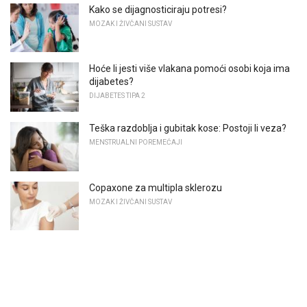
Kako se dijagnosticiraju potresi?
MOZAK I ŽIVČANI SUSTAV
Hoće li jesti više vlakana pomoći osobi koja ima
dijabetes?
DIJABETES TIPA 2
Teška razdoblja i gubitak kose: Postoji li veza?
MENSTRUALNI POREMEĆAJI
Copaxone za multipla sklerozu
MOZAK I ŽIVČANI SUSTAV