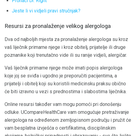
Pronaći Dr. Right
Jeste li vi vidjeli pravi stručnjak?
Resursi za pronalaženje velikog alergologa
Dva od najboljih mjesta za pronalaženje alergologa su kroz
vaš liječnik primarne njege i kroz obitelj, prijatelje ili druge
poznanike koji trenutačno vide ili su ranije vidjeli, alergičar.
Vaš liječnik primarne njege može imati popis alergologa
koje joj se sviđa i ugodno je preporučiti pacijentima, a
prijatelji i obitelj koji su koristili medicinsku praksu obično
će biti izravno u vezi s prednostima i slabostima liječnika.
Online resursi također vam mogu pomoći pri donošenju
odluke. UCompareHealthCare vam omogućuje pretraživanje
alergologa na određenom zemljopisnom području i pružit će
vam besplatna izvješća o certifikatima, disciplinskim
akcijama, bolničkoj pripadnosti i obrazovanju - sve što želite