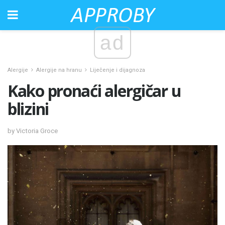
ad
Alergije
Alergije na hranu
Liječenje i dijagnoza
Kako pronaći alergičar u
blizini
by Victoria Groce