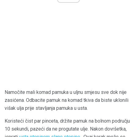
Namočite mali komad pamuka u uljnu smjesu sve dok nije
zasićena. Odbacite pamuk na komad tkiva da biste uklonili
višak ulja prije stavljanja pamuka u usta.
Koristeći čist par pinceta, držite pamuk na bolnom području
10 sekundi, pazeći da ne progutate ulje. Nakon dovršetka,
isprati
usta otopinom slane otopine
. Ovaj korak može se