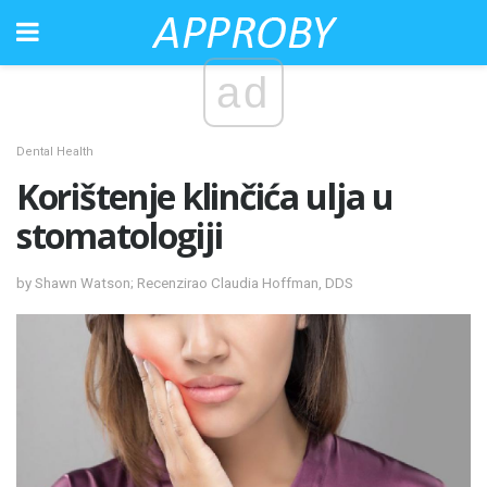
ad
Dental Health
Korištenje klinčića ulja u
stomatologiji
by Shawn Watson; Recenzirao Claudia Hoffman, DDS