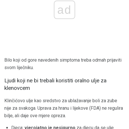
ad
Bilo koji od gore navedenih simptoma treba odmah prijaviti
svom liječniku.
Ljudi koji ne bi trebali koristiti oralno ulje za
klenovcem
Klinčićovo ulje kao sredstvo za ublažavanje boli za zube
nije za svakoga. Uprava za hranu i lijekove (FDA) ne regulira
bilje, ali daje ove mjere opreza.
Djeca:
vjerojatno je nesigurno
za djecu da se ulje