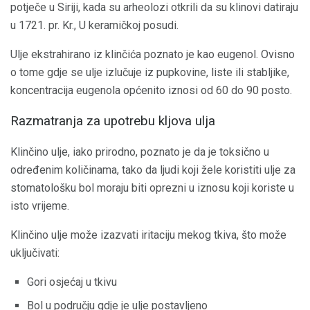
potječe u Siriji, kada su arheolozi otkrili da su klinovi datiraju
u 1721. pr. Kr., U keramičkoj posudi.
Ulje ekstrahirano iz klinčića poznato je kao eugenol. Ovisno
o tome gdje se ulje izlučuje iz pupkovine, liste ili stabljike,
koncentracija eugenola općenito iznosi od 60 do 90 posto.
Razmatranja za upotrebu kljova ulja
Klinčino ulje, iako prirodno, poznato je da je toksično u
određenim količinama, tako da ljudi koji žele koristiti ulje za
stomatološku bol moraju biti oprezni u iznosu koji koriste u
isto vrijeme.
Klinčino ulje može izazvati iritaciju mekog tkiva, što može
uključivati:
Gori osjećaj u tkivu
Bol u području gdje je ulje postavljeno