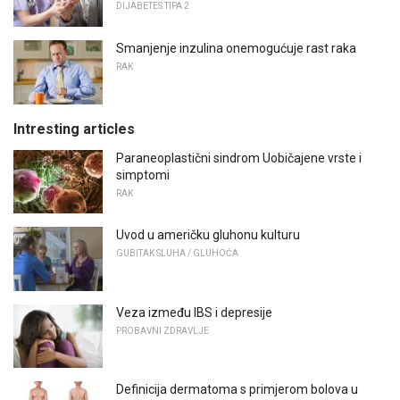
DIJABETES TIPA 2
Smanjenje inzulina onemogućuje rast raka
RAK
Intresting articles
Paraneoplastični sindrom Uobičajene vrste i
simptomi
RAK
Uvod u američku gluhonu kulturu
GUBITAK SLUHA / GLUHOĆA
Veza između IBS i depresije
PROBAVNI ZDRAVLJE
Definicija dermatoma s primjerom bolova u