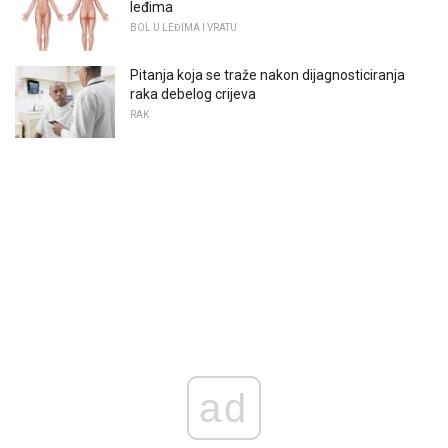
leđima
BOL U LEĐIMA I VRATU
Pitanja koja se traže nakon dijagnosticiranja
raka debelog crijeva
RAK
ad