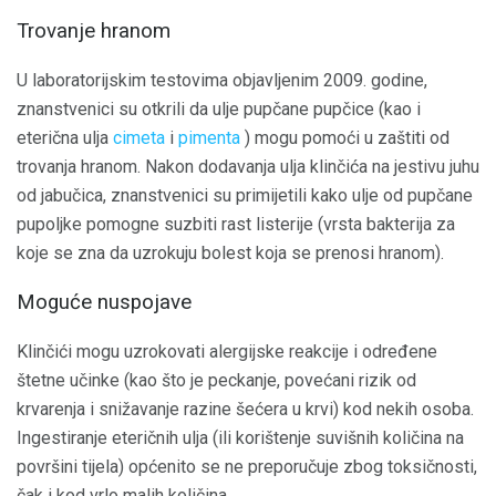
Trovanje hranom
U laboratorijskim testovima objavljenim 2009. godine,
znanstvenici su otkrili da ulje pupčane pupčice (kao i
eterična ulja
cimeta
i
pimenta
) mogu pomoći u zaštiti od
trovanja hranom. Nakon dodavanja ulja klinčića na jestivu juhu
od jabučica, znanstvenici su primijetili kako ulje od pupčane
pupoljke pomogne suzbiti rast listerije (vrsta bakterija za
koje se zna da uzrokuju bolest koja se prenosi hranom).
Moguće nuspojave
Klinčići mogu uzrokovati alergijske reakcije i određene
štetne učinke (kao što je peckanje, povećani rizik od
krvarenja i snižavanje razine šećera u krvi) kod nekih osoba.
Ingestiranje eteričnih ulja (ili korištenje suvišnih količina na
površini tijela) općenito se ne preporučuje zbog toksičnosti,
čak i kod vrlo malih količina.