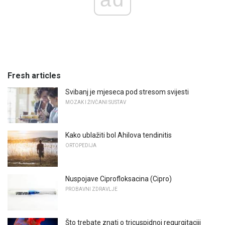
Fresh articles
Svibanj je mjeseca pod stresom svijesti
MOZAK I ŽIVČANI SUSTAV
Kako ublažiti bol Ahilova tendinitis
ORTOPEDIJA
Nuspojave Ciprofloksacina (Cipro)
PROBAVNI ZDRAVLJE
Što trebate znati o tricuspidnoj regurgitaciji