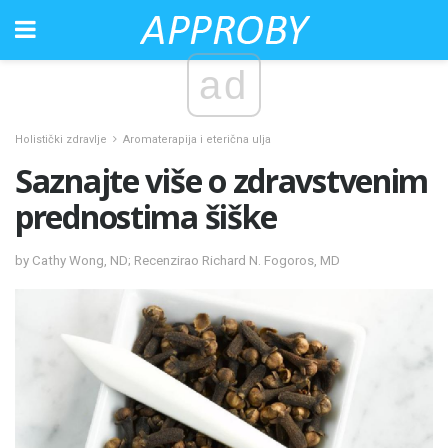
ad
Holistički zdravlje
Aromaterapija i eterična ulja
Saznajte više o zdravstvenim
prednostima šiške
by Cathy Wong, ND; Recenzirao Richard N. Fogoros, MD