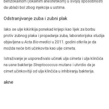
benzokainom (lokalnim anestetikom) u svojoj sposobnosti
da ublaži bol zbog injekcija u ustima.
Odstranjivanje zuba i zubni plak
Iako se ulje kikirikija ponekad krijepi kao lijek za borbu
protiv zubnog plaka i propadanja zuba, laboratorijska studija
objavljena u
Acta Bio-medici
u 2011. godini otkrila je da
možda neće biti učinkovita kao ulje cimeta.
Istraživanje je uspoređivalo učinak ulja cimeta i ulja klinčića
na usne bakterije
Streptococcus mutans
i utvrdio da je
cimet učinkovitiji od ulja klinčića u inhibiranju bakterija.
akne