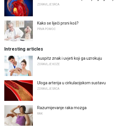
ZDRAVLJE SRCA
Kako se liječi prsni koš?
PRVA POMOĆ
Intresting articles
Auspitz znak i uvjeti koji ga uzrokuju
ZDRAVLJE KOŽE
Uloga arterija u cirkulacijskom sustavu
ZDRAVLJE SRCA
Razumijevanje raka mozga
RAK