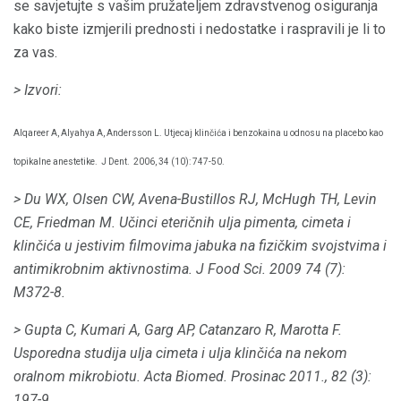
se savjetujte s vašim pružateljem zdravstvenog osiguranja
kako biste izmjerili prednosti i nedostatke i raspravili je li to
za vas.
> Izvori:
Alqareer A, Alyahya A, Andersson L. Utjecaj klinčića i benzokaina u odnosu na placebo kao
topikalne anestetike.
J Dent.
2006, 34 (10): 747-50.
> Du WX, Olsen CW, Avena-Bustillos RJ, McHugh TH, Levin
CE, Friedman M. Učinci eteričnih ulja pimenta, cimeta i
klinčića u jestivim filmovima jabuka na fizičkim svojstvima i
antimikrobnim aktivnostima.
J Food Sci.
2009 74 (7):
M372-8.
> Gupta C, Kumari A, Garg AP, Catanzaro R, Marotta F.
Usporedna studija ulja cimeta i ulja klinčića na nekom
oralnom mikrobiotu.
Acta Biomed.
Prosinac 2011., 82 (3):
197-9.