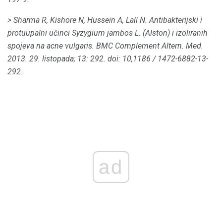
> Sharma R, Kishore N, Hussein A, Lall N. Antibakterijski i
protuupalni učinci Syzygium jambos L. (Alston) i izoliranih
spojeva na acne vulgaris.
BMC Complement Altern. Med.
2013. 29. listopada; 13: 292.
doi: 10,1186 / 1472-6882-13-
292.
ad