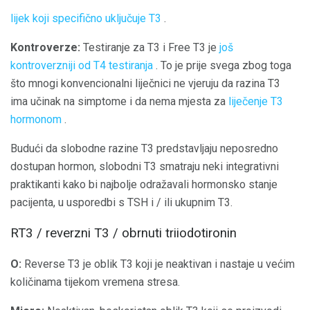
lijek koji specifično uključuje T3
.
Kontroverze:
Testiranje za T3 i Free T3 je
još
kontroverzniji od T4 testiranja
. To je prije svega zbog toga
što mnogi konvencionalni liječnici ne vjeruju da razina T3
ima učinak na simptome i da nema mjesta za
liječenje T3
hormonom
.
Budući da slobodne razine T3 predstavljaju neposredno
dostupan hormon, slobodni T3 smatraju neki integrativni
praktikanti kako bi najbolje odražavali hormonsko stanje
pacijenta, u usporedbi s TSH i / ili ukupnim T3.
RT3 / reverzni T3 / obrnuti triiodotironin
O:
Reverse T3 je oblik T3 koji je neaktivan i nastaje u većim
količinama tijekom vremena stresa.