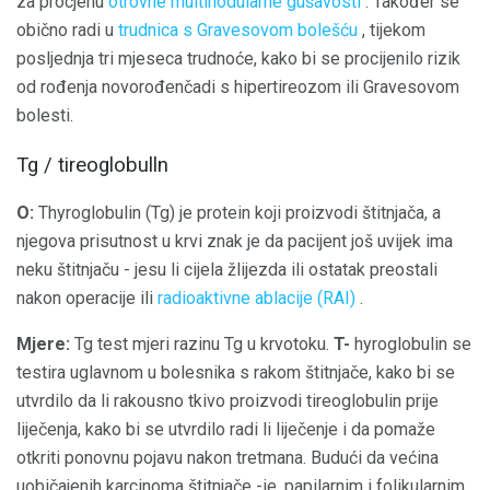
za procjenu
otrovne multinodularne gušavosti
. Također se
obično radi u
trudnica s Gravesovom bolešću
, tijekom
posljednja tri mjeseca trudnoće, kako bi se procijenilo rizik
od rođenja novorođenčadi s hipertireozom ili Gravesovom
bolesti.
Tg / tireoglobulln
O:
Thyroglobulin (Tg) je protein koji proizvodi štitnjača, a
njegova prisutnost u krvi znak je da pacijent još uvijek ima
neku štitnjaču - jesu li cijela žlijezda ili ostatak preostali
nakon operacije ili
radioaktivne ablacije (RAI)
.
Mjere:
Tg test mjeri razinu Tg u krvotoku.
T-
hyroglobulin se
testira uglavnom u bolesnika s rakom štitnjače, kako bi se
utvrdilo da li rakousno tkivo proizvodi tireoglobulin prije
liječenja, kako bi se utvrdilo radi li liječenje i da pomaže
otkriti ponovnu pojavu nakon tretmana. Budući da većina
uobičajenih karcinoma štitnjače -ie, papilarnim i folikularnim