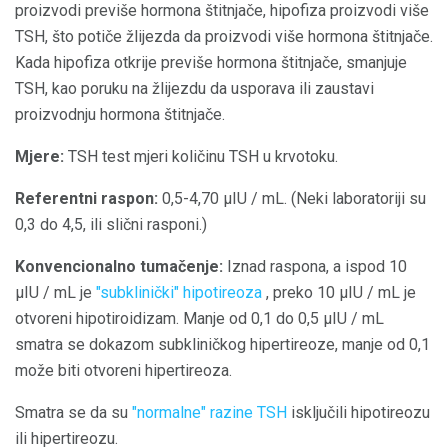
proizvodi previše hormona štitnjače, hipofiza proizvodi više
TSH, što potiče žlijezda da proizvodi više hormona štitnjače.
Kada hipofiza otkrije previše hormona štitnjače, smanjuje
TSH, kao poruku na žlijezdu da usporava ili zaustavi
proizvodnju hormona štitnjače.
Mjere:
TSH test mjeri količinu TSH u krvotoku.
Referentni raspon:
0,5-4,70 μIU / mL. (Neki laboratoriji su
0,3 do 4,5, ili slični rasponi.)
Konvencionalno tumačenje:
Iznad raspona, a ispod 10
μIU / mL je
"subklinički" hipotireoza
, preko 10 μIU / mL je
otvoreni hipotiroidizam. Manje od 0,1 do 0,5 μIU / mL
smatra se dokazom subkliničkog hipertireoze, manje od 0,1
može biti otvoreni hipertireoza.
Smatra se da su
"normalne" razine TSH
isključili hipotireozu
ili hipertireozu.