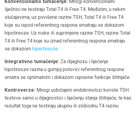
Konvencionalno tumačenje:
Mnogi konvencionalni
liječnici ne testiraju Total T4 ili Free T4. Međutim, u nekim
slučajevima, uz povišene razine TSH, Total T4 ili Free T4
koje su ispod referentnog raspona smatraju se dokazom
hipotireoze. Uz niske ili suprimjene razine TSH, razine Total
T4 ili Free T4 koje su iznad referentnog raspona smatraju
se dokazom
hipertireoze
.
Integrativno tumačenje:
Za dijagnozu i liječenje
hipotireoze razina u gornjoj polovici referentnog raspona
smatra se optimalnim i dokazom ispravne funkcije štitnjače.
Kontroverze:
Mnogi uobičajeni endokrinolozi koriste TSH
testove samo u dijagnostici i liječenju stanja štitnjače, te kao
rezultat toga ne testiraju ukupnu ili slobodnu T4 razinu.