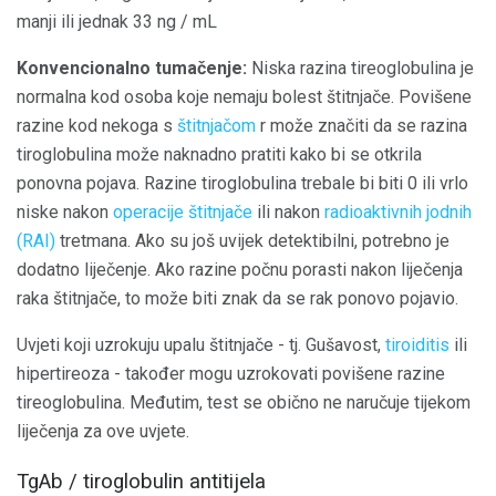
manji ili jednak 33 ng / mL
Konvencionalno tumačenje:
Niska razina tireoglobulina je
normalna kod osoba koje nemaju bolest štitnjače. Povišene
razine kod nekoga s
štitnjačom
r može značiti da se razina
tiroglobulina može naknadno pratiti kako bi se otkrila
ponovna pojava. Razine tiroglobulina trebale bi biti 0 ili vrlo
niske nakon
operacije štitnjače
ili nakon
radioaktivnih jodnih
(RAI)
tretmana. Ako su još uvijek detektibilni, potrebno je
dodatno liječenje. Ako razine počnu porasti nakon liječenja
raka štitnjače, to može biti znak da se rak ponovo pojavio.
Uvjeti koji uzrokuju upalu štitnjače - tj. Gušavost,
tiroiditis
ili
hipertireoza - također mogu uzrokovati povišene razine
tireoglobulina. Međutim, test se obično ne naručuje tijekom
liječenja za ove uvjete.
TgAb / tiroglobulin antitijela