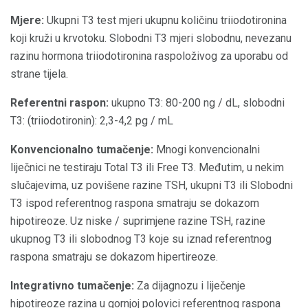
Mjere:
Ukupni T3 test mjeri ukupnu količinu triiodotironina
koji kruži u krvotoku. Slobodni T3 mjeri slobodnu, nevezanu
razinu hormona triiodotironina raspoloživog za uporabu od
strane tijela.
Referentni raspon:
ukupno T3: 80-200 ng / dL, slobodni
T3: (triiodotironin): 2,3-4,2 pg / mL
Konvencionalno tumačenje:
Mnogi konvencionalni
liječnici ne testiraju Total T3 ili Free T3. Međutim, u nekim
slučajevima, uz povišene razine TSH, ukupni T3 ili Slobodni
T3 ispod referentnog raspona smatraju se dokazom
hipotireoze. Uz niske / suprimjene razine TSH, razine
ukupnog T3 ili slobodnog T3 koje su iznad referentnog
raspona smatraju se dokazom hipertireoze.
Integrativno tumačenje:
Za dijagnozu i liječenje
hipotireoze razina u gornjoj polovici referentnog raspona