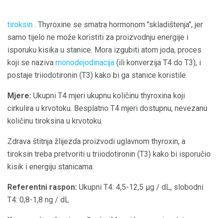
tiroksin
. Thyroxine se smatra hormonom "skladištenja", jer
samo tijelo ne može koristiti za proizvodnju energije i
isporuku kisika u stanice. Mora izgubiti atom joda, proces
koji se naziva
monodejodinacija
(ili konverzija T4 do T3), i
postaje triiodotironin (T3) kako bi ga stanice koristile.
Mjere:
Ukupni T4 mjeri ukupnu količinu thyroxina koji
cirkulira u krvotoku. Besplatno T4 mjeri dostupnu, nevezanu
količinu tiroksina u krvotoku.
Zdrava štitnja žlijezda proizvodi uglavnom thyroxin, a
tiroksin treba pretvoriti u triiodotironin (T3) kako bi isporučio
kisik i energiju stanicama.
Referentni raspon:
Ukupni T4: 4,5-12,5 μg / dL, slobodni
T4: 0,8-1,8 ng / dL