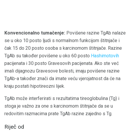
Konvencionalno tumačenje:
Povišene razine TgAb nalaze
se u oko 10 posto ljudi s normalnom funkcijom štitnjače i
čak 15 do 20 posto osoba s karcinomom štitnjače. Razine
TgAb su također povišene u oko 60 posto
Hashimotovih
pacijenata i 30 posto Gravesovih pacijenata. Ako ste već
imali dijagnozu Gravesove bolesti, imaju povišene razine
TgAb-a također znači da imate veću vjerojatnost da će na
kraju postati hipotireozni lijek.
TgAb može interferirati s rezultatima tireoglobulina (Tg) i
stoga je važno za one s karcinomom štitnjače da se u
redovitim razmacima prate TgAb razine zajedno s Tg.
Riječ od