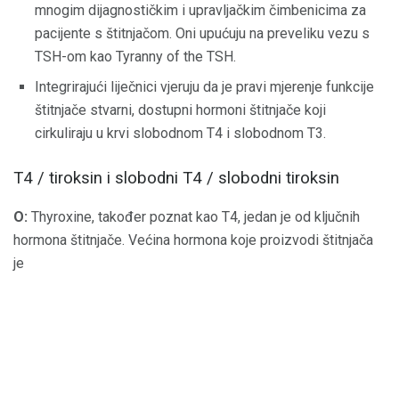
mnogim dijagnostičkim i upravljačkim čimbenicima za
pacijente s štitnjačom. Oni upućuju na preveliku vezu s
TSH-om kao Tyranny of the TSH.
Integrirajući liječnici vjeruju da je pravi mjerenje funkcije
štitnjače stvarni, dostupni hormoni štitnjače koji
cirkuliraju u krvi slobodnom T4 i slobodnom T3.
T4 / tiroksin i slobodni T4 / slobodni tiroksin
O:
Thyroxine, također poznat kao T4, jedan je od ključnih
hormona štitnjače. Većina hormona koje proizvodi štitnjača
je