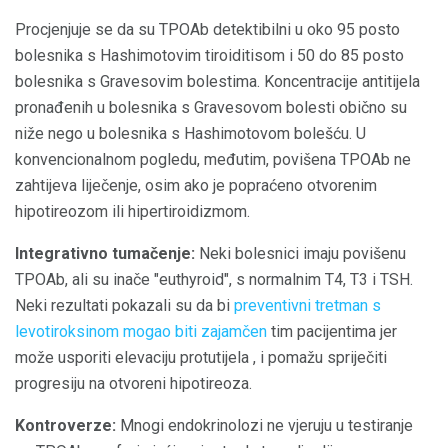
Procjenjuje se da su TPOAb detektibilni u oko 95 posto
bolesnika s Hashimotovim tiroiditisom i 50 do 85 posto
bolesnika s Gravesovim bolestima. Koncentracije antitijela
pronađenih u bolesnika s Gravesovom bolesti obično su
niže nego u bolesnika s Hashimotovom bolešću. U
konvencionalnom pogledu, međutim, povišena TPOAb ne
zahtijeva liječenje, osim ako je popraćeno otvorenim
hipotireozom ili hipertiroidizmom.
Integrativno tumačenje:
Neki bolesnici imaju povišenu
TPOAb, ali su inače "euthyroid", s normalnim T4, T3 i TSH.
Neki rezultati pokazali su da bi
preventivni tretman s
levotiroksinom mogao biti zajamčen
tim pacijentima jer
može usporiti elevaciju protutijela , i pomažu spriječiti
progresiju na otvoreni hipotireoza.
Kontroverze:
Mnogi endokrinolozi ne vjeruju u testiranje