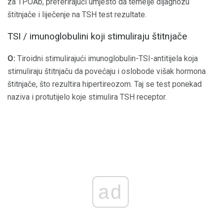
za TPOAb, preferirajući umjesto da temelje dijagnozu
štitnjače i liječenje na TSH test rezultate.
TSI / imunoglobulini koji stimuliraju štitnjače
O:
Tiroidni stimulirajući imunoglobulin-TSI-antitijela koja
stimuliraju štitnjaču da povećaju i oslobode višak hormona
štitnjače, što rezultira hipertireozom. Taj se test ponekad
naziva i protutijelo koje stimulira TSH receptor.
ad