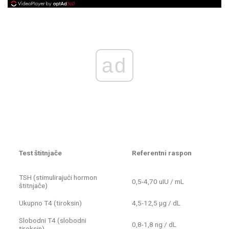
ad
Test štitnjače
Referentni raspon
TSH (stimulirajući hormon
0,5-4,70 uIU / mL
štitnjače)
Ukupno T4 (tiroksin)
4,5-12,5 μg / dL
Slobodni T4 (slobodni
0,8-1,8 ng / dL
tiroksin)