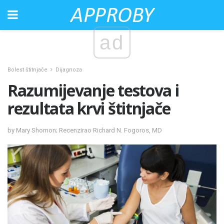
ad
Bolest štitnjače
Dijagnoza
Razumijevanje testova i
rezultata krvi štitnjače
by Mary Shomon; Recenzirao Richard N. Fogoros, MD