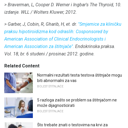
> Braverman, L, Cooper D. Werner i Ingbar's The Thyroid, 10.
izdanje.
WLL / Wolters Kluwer;
2012.
> Garber, J, Cobin, R, Gharib, H, et.
dr.
"Smjernice za kliničku
praksu hipotiroidizma kod odraslih: Cosponsored by
American Association of Clinical Endocrinologists i
American Association za štitnjače".
Endokrinska praksa.
Vol. 18, br. 6 studeni / prosinac 2012. godine.
Related Content
Normalni rezultati testa testova štitnjače mogu
biti abnormalni za vas
BOLEST ŠTITNJAČE
5 razloga zašto se problem sa štitnjačom ne
može dijagnosticirati
BOLEST ŠTITNJAČE
Što trebate znati o testovima na krvi za