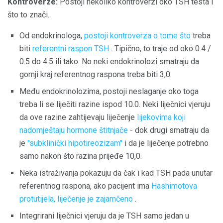
Kontroverze:
Postoji nekoliko kontroverzi oko TSH testa i
što to znači.
Od endokrinologa,
postoji kontroverza o tome što
treba
biti
referentni raspon TSH
. Tipično, to traje od oko 0.4 /
0.5 do 4.5 ili tako. No neki endokrinolozi smatraju da
gornji kraj referentnog raspona treba biti 3,0.
Među endokrinolozima, postoji neslaganje oko toga
treba li se liječiti razine ispod 10.0. Neki liječnici vjeruju
da ove razine zahtijevaju liječenje
lijekovima koji
nadomještaju hormone štitnjače
- dok drugi smatraju da
je
"subklinički hipotireozizam"
i da je liječenje potrebno
samo nakon što razina prijeđe 10,0.
Neka istraživanja pokazuju da čak i kad TSH pada unutar
referentnog raspona, ako pacijent ima
Hashimotova
protutijela, liječenje je zajamčeno
.
Integrirani liječnici vjeruju da je TSH samo jedan u