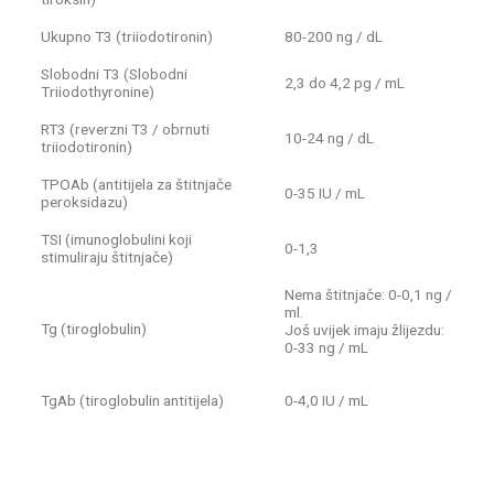
Ukupno T3 (triiodotironin)
80-200 ng / dL
Slobodni T3 (Slobodni
2,3 do 4,2 pg / mL
Triiodothyronine)
RT3 (reverzni T3 / obrnuti
10-24 ng / dL
triiodotironin)
TPOAb (antitijela za štitnjače
0-35 IU / mL
peroksidazu)
TSI (imunoglobulini koji
0-1,3
stimuliraju štitnjače)
Nema štitnjače: 0-0,1 ng /
ml.
Tg (tiroglobulin)
Još uvijek imaju žlijezdu:
0-33 ng / mL
TgAb (tiroglobulin antitijela)
0-4,0 IU / mL