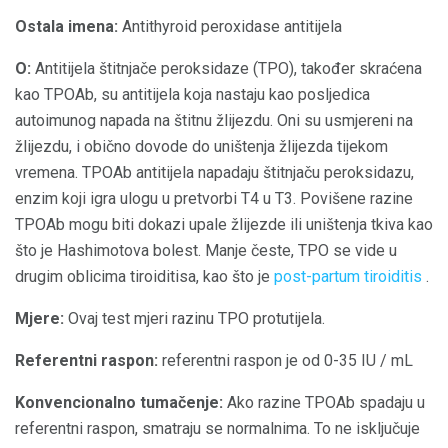
Ostala imena:
Antithyroid peroxidase antitijela
O:
Antitijela štitnjače peroksidaze (TPO), također skraćena
kao TPOAb, su antitijela koja nastaju kao posljedica
autoimunog napada na štitnu žlijezdu. Oni su usmjereni na
žlijezdu, i obično dovode do uništenja žlijezda tijekom
vremena. TPOAb antitijela napadaju štitnjaču peroksidazu,
enzim koji igra ulogu u pretvorbi T4 u T3. Povišene razine
TPOAb mogu biti dokazi upale žlijezde ili uništenja tkiva kao
što je Hashimotova bolest. Manje česte, TPO se vide u
drugim oblicima tiroiditisa, kao što je
post-partum tiroiditis
.
Mjere:
Ovaj test mjeri razinu TPO protutijela.
Referentni raspon:
referentni raspon je od 0-35 IU / mL
Konvencionalno tumačenje:
Ako razine TPOAb spadaju u
referentni raspon, smatraju se normalnima. To ne isključuje