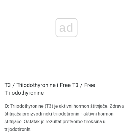
ad
T3 / Triiodothyronine i Free T3 / Free
Triiodothyronine
O:
Triiodothyronine (T3) je aktivni hormon štitnjače. Zdrava
štitnjača proizvodi neki triiodotironin - aktivni hormon
štitnjače. Ostatak je rezultat pretvorbe tiroksina u
trijodotironin.