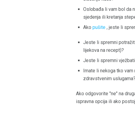
Oslobađa li vam bol da n
sjedenja ili kretanja st
Ako
pušite
, jeste li spr
Jeste li spremni potražit
lijekova na recept)?
Jeste li spremni vježbati
Imate li nekoga tko vam 
zdravstvenim uslugama
Ako odgovorite "ne" na druga
ispravna opcija ili ako postoj