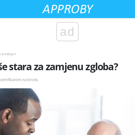
ad
ki postupci
iše stara za zamjenu zgloba?
 certifikatom na brodu