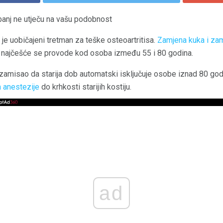
vibanj ne utječu na vašu podobnost
 je uobičajeni tretman za teške osteoartritisa.
Zamjena kuka i za
 i najčešće se provode kod osoba između 55 i 80 godina.
 zamisao da starija dob automatski isključuje osobe iznad 80 g
a anestezije
do krhkosti starijih kostiju.
ad