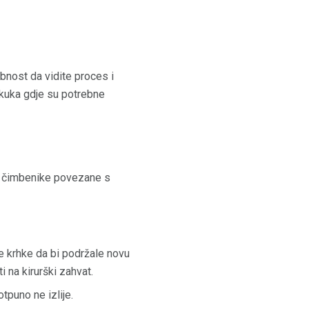
bnost da vidite proces i
t kuka gdje su potrebne
eke čimbenike povezane s
še krhke da bi podržale novu
 na kirurški zahvat.
tpuno ne izlije.