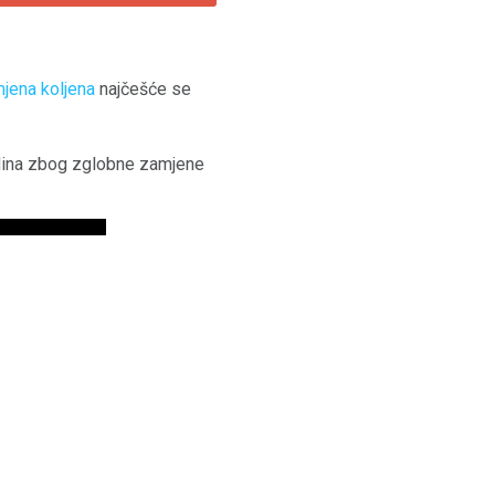
mjena
koljena
najčešće se
odina zbog zglobne zamjene