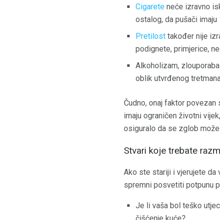
Cigarete
neće izravno iskl
ostalog, da pušači imaju 
Pretilost
također nije izr
podignete, primjerice, ne
Alkoholizam, zlouporaba 
oblik utvrđenog tretmana 
Čudno, onaj faktor povezan s
imaju ograničen životni vije
osiguralo da se zglob može 
Stvari koje trebate razmo
Ako ste stariji i vjerujete d
spremni posvetiti potpunu po
Je li vaša bol teško utje
čišćenje kuće?