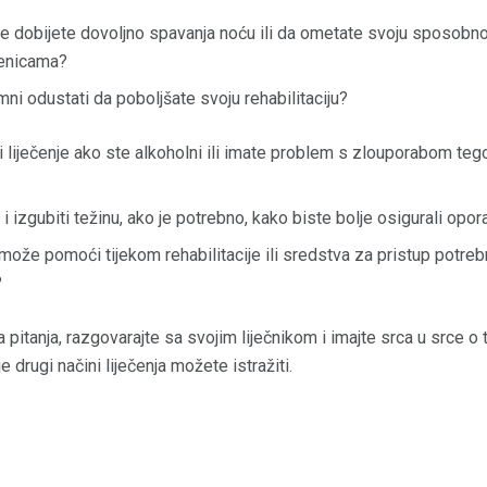
e dobijete dovoljno spavanja noću ili da ometate svoju sposobnos
epenicama?
emni odustati da poboljšate svoju rehabilitaciju?
i liječenje ako ste alkoholni ili imate problem s zlouporabom teg
 i izgubiti težinu, ako je potrebno, kako biste bolje osigurali opo
može pomoći tijekom rehabilitacije ili sredstva za pristup potre
?
 pitanja, razgovarajte sa svojim liječnikom i imajte srca u srce o
e drugi načini liječenja možete istražiti.