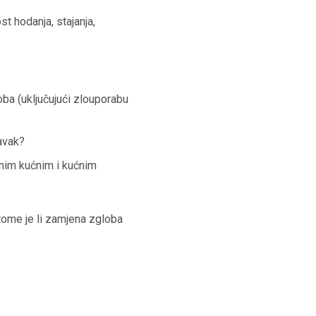
t hodanja, stajanja,
oba (uključujući zlouporabu
ravak?
bnim kućnim i kućnim
 tome je li zamjena zgloba