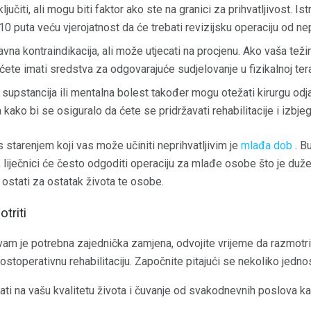
jučiti, ali mogu biti faktor ako ste na granici za prihvatljivost. Is
10 puta veću vjerojatnost da će trebati revizijsku operaciju od n
avna kontraindikacija, ali može utjecati na procjenu. Ako vaša te
ćete imati sredstva za odgovarajuće sudjelovanje u fizikalnoj tera
supstancija ili mentalna bolest također mogu otežati kirurgu odj
kako bi se osiguralo da ćete se pridržavati rehabilitacije i izbje
 starenjem koji vas može učiniti neprihvatljivim je
mlađa dob
. B
k, liječnici će često odgoditi operaciju za mlađe osobe što je du
ostati za ostatak života te osobe.
triti
a vam je potrebna zajednička zamjena, odvojite vrijeme da razmotrite
stoperativnu rehabilitaciju. Započnite pitajući se nekoliko jednos
cati na vašu kvalitetu života i čuvanje od svakodnevnih poslova ka