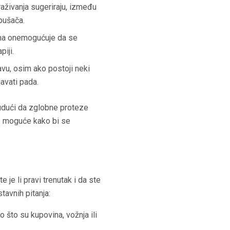
traživanja sugeriraju, između
epušača.
žina onemogućuje da se
piji.
avu, osim ako postoji neki
gavati pada.
udući da zglobne proteze
že moguće kako bi se
 je li pravi trenutak i da ste
tavnih pitanja:
o što su kupovina, vožnja ili