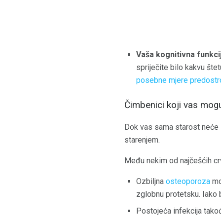
Vaša kognitivna funkci
spriječite bilo kakvu šte
posebne mjere predostr
Čimbenici koji vas mogu 
Dok vas sama starost neće is
starenjem.
Među nekim od najčešćih crv
Ozbiljna
osteoporoza
mož
zglobnu protetsku. Iako b
Postojeća infekcija takođ