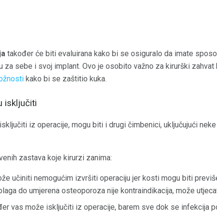
ja
također će biti evaluirana kako bi se osiguralo da imate sposo
tu za sebe i svoj implant. Ovo je osobito važno za kirurški zahva
ožnosti
kako bi se zaštitio kuka.
isključiti
ključiti iz operacije, mogu biti i drugi čimbenici, uključujući n
enih zastava koje kirurzi zanima:
e učiniti nemogućim izvršiti operaciju jer kosti mogu biti previ
laga do umjerena osteoporoza nije kontraindikacija, može utjecati
er vas može isključiti iz operacije, barem sve dok se infekcija po