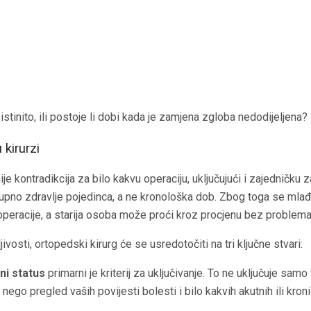
a istinito, ili postoje li dobi kada je zamjena zgloba nedodijeljena?
kirurzi
je kontradikcija za bilo kakvu operaciju, uključujući i zajedničku 
okupno zdravlje pojedinca, a ne kronološka dob. Zbog toga se ml
eracije, a starija osoba može proći kroz procjenu bez problema
ivosti, ortopedski kirurg će se usredotočiti na tri ključne stvari:
ni status
primarni je kriterij za uključivanje. To ne uključuje samo
 nego pregled vaših povijesti bolesti i bilo kakvih akutnih ili kron