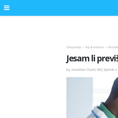
Ortopedija
Hip & koljeno
Kirurš
Jesam li prev
by Jonathan Cluett, MD, liječnik s