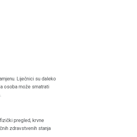
zamjenu. Liječnici su daleko
ađa osoba može smatrati
.
 fizički pregled, krvne
ičnih zdravstvenih stanja