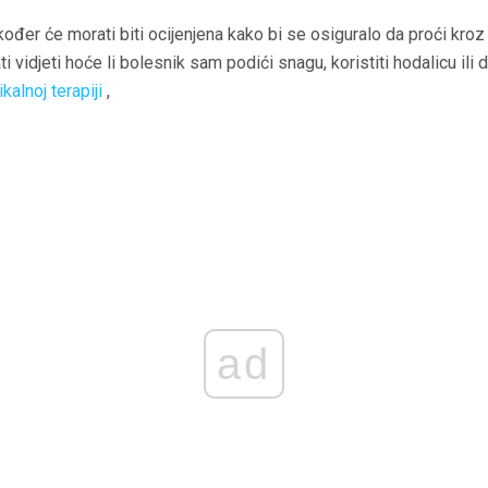
ođer će morati biti ocijenjena kako bi se osiguralo da proći kroz 
rati vidjeti hoće li bolesnik sam podići snagu, koristiti hodalicu ili
ikalnoj terapiji
,
ad