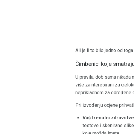
Ali je li to bilo jedno od tog
Čimbenici koje smatraju 
U pravilu, dob sama nikada ni
više zainteresirani za cjel
neprikladnom za određene op
Pri izvođenju ocjene prihvatlj
Vaš trenutni zdravstve
testove i skenirane slike
koje možda imate.