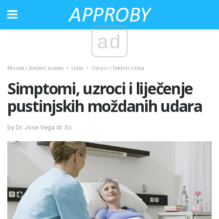
ad
Mozak i živčani sustav
Udar
Uzroci i faktori rizika
Simptomi, uzroci i liječenje
pustinjskih moždanih udara
by Dr. Jose Vega dr. Sc