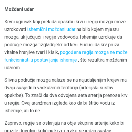
Moždani udar
Krvni ugrušak koji prekida opskrbu krvi u regiji mozga može
uzrokovati
ishemični moždani udar
na bilo kojem mjestu
mozga, uključujući i regije vodovoda. Ishemija uzrokuje da
područje mozga 'izgladnjelo' od krvi. Budući da krv pruža
vitalne hranjive tvari i kisik,
pogođena regija mozga ne može
funkcionirati u postavljanju ishemije
, što rezultira moždanim
udarom.
Slivna područja mozga nalaze se na najudaljenijim krajevima
dvaju susjednih vaskularnih teritorija (arterijski sustav
opskrbe). To znači da dva odvojena seta arterija prenose krv
u regije. Ovaj aranžman izgleda kao da bi štitio vodu iz
ishemije, ali to ne.
Zapravo, regije se oslanjaju na obje skupine arterija kako bi
pružile dovoljnu količinu krvi, pa ako se jedan sustav