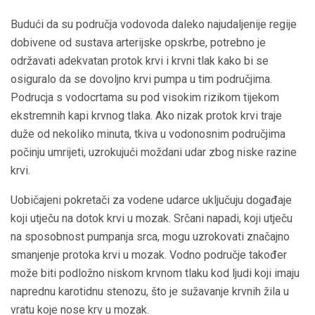
Budući da su područja vodovoda daleko najudaljenije regije
dobivene od sustava arterijske opskrbe, potrebno je
održavati adekvatan protok krvi i krvni tlak kako bi se
osiguralo da se dovoljno krvi pumpa u tim područjima.
Podrucja s vodocrtama su pod visokim rizikom tijekom
ekstremnih kapi krvnog tlaka. Ako nizak protok krvi traje
duže od nekoliko minuta, tkiva u vodonosnim područjima
počinju umrijeti, uzrokujući moždani udar zbog niske razine
krvi.
Uobičajeni pokretači za vodene udarce uključuju događaje
koji utječu na dotok krvi u mozak. Srčani napadi, koji utječu
na sposobnost pumpanja srca, mogu uzrokovati značajno
smanjenje protoka krvi u mozak. Vodno područje također
može biti podložno niskom krvnom tlaku kod ljudi koji imaju
naprednu karotidnu stenozu, što je sužavanje krvnih žila u
vratu koje nose krv u mozak.