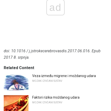
ad
doi: 10.1016 / j.jstrokecerebrovasdis.2017.06.016.
Epub
2017 8. srpnja.
Related Content
Veza između migrene i moždanog udara
MOZAK I ŽIVČANI SUSTAV
Faktori rizika moždanog udara
MOZAK I ŽIVČANI SUSTAV