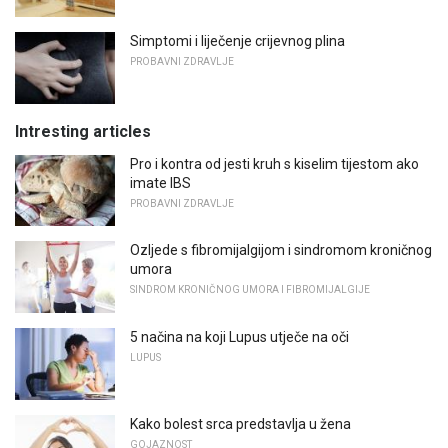
Simptomi i liječenje crijevnog plina
PROBAVNI ZDRAVLJE
Intresting articles
Pro i kontra od jesti kruh s kiselim tijestom ako
imate IBS
PROBAVNI ZDRAVLJE
Ozljede s fibromijalgijom i sindromom kroničnog
umora
SINDROM KRONIČNOG UMORA I FIBROMIJALGIJE
5 načina na koji Lupus utječe na oči
LUPUS
Kako bolest srca predstavlja u žena
GOJAZNOST