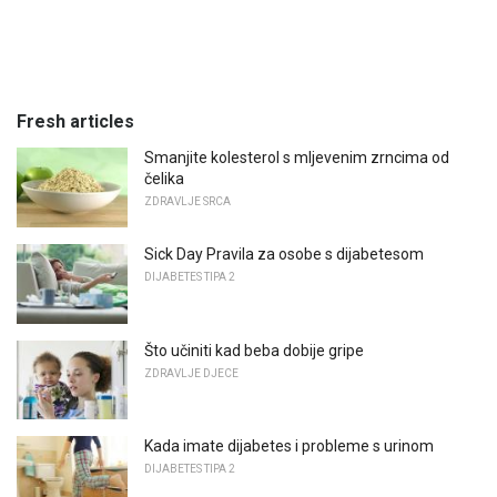
Fresh articles
Smanjite kolesterol s mljevenim zrncima od
čelika
ZDRAVLJE SRCA
Sick Day Pravila za osobe s dijabetesom
DIJABETES TIPA 2
Što učiniti kad beba dobije gripe
ZDRAVLJE DJECE
Kada imate dijabetes i probleme s urinom
DIJABETES TIPA 2