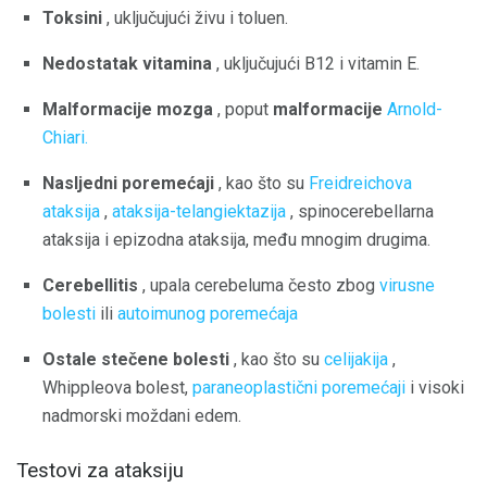
Toksini
, uključujući živu i toluen.
Nedostatak vitamina
, uključujući B12 i vitamin E.
Malformacije mozga
, poput
malformacije
Arnold-
Chiari.
Nasljedni poremećaji
, kao što su
Freidreichova
ataksija
,
ataksija-telangiektazija
, spinocerebellarna
ataksija i epizodna ataksija, među mnogim drugima.
Cerebellitis
, upala cerebeluma često zbog
virusne
bolesti
ili
autoimunog poremećaja
Ostale stečene bolesti
, kao što su
celijakija
,
Whippleova bolest,
paraneoplastični poremećaji
i visoki
nadmorski moždani edem.
Testovi za ataksiju