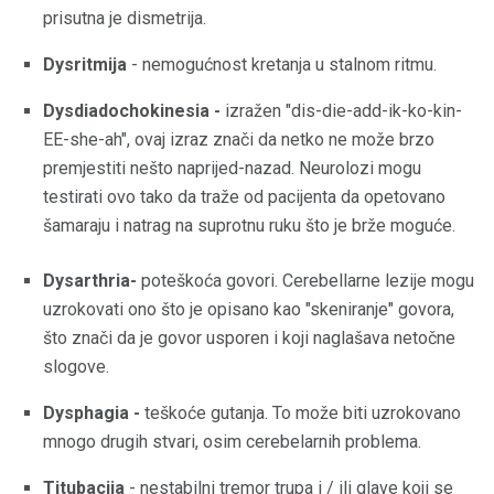
prisutna je dismetrija.
Dysritmija
- nemogućnost kretanja u stalnom ritmu.
Dysdiadochokinesia -
izražen "dis-die-add-ik-ko-kin-
EE-she-ah", ovaj izraz znači da netko ne može brzo
premjestiti nešto naprijed-nazad. Neurolozi mogu
testirati ovo tako da traže od pacijenta da opetovano
šamaraju i natrag na suprotnu ruku što je brže moguće.
Dysarthria-
poteškoća govori. Cerebellarne lezije mogu
uzrokovati ono što je opisano kao "skeniranje" govora,
što znači da je govor usporen i koji naglašava netočne
slogove.
Dysphagia -
teškoće gutanja. To može biti uzrokovano
mnogo drugih stvari, osim cerebelarnih problema.
Titubacija
- nestabilni tremor trupa i / ili glave koji se