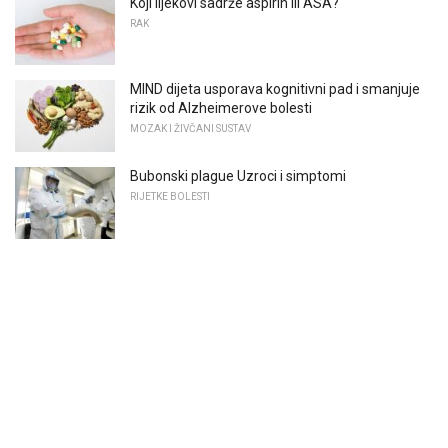
Koji lijekovi sadrže aspirin ili ASA?
RAK
MIND dijeta usporava kognitivni pad i smanjuje
rizik od Alzheimerove bolesti
MOZAK I ŽIVČANI SUSTAV
Bubonski plague Uzroci i simptomi
RIJETKE BOLESTI