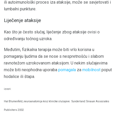
ili autoimunološki proces iza ataksije, može se savjetovati i
lumbalni punkture.
Liječenje ataksije
Kao što je često slučaj, liječenje zbog ataksije ovisi o
određivanju točnog uzroka.
Međutim, fizikalna terapija može biti vrlo korisna u
pomaganju ljudima da se nose s nespretnošću i slabom
ravnotežom uzrokovanom ataksijom. U nekim slučajevima
može biti neophodna uporaba
pomagala
za
mobilnost
poput
hodalice ili štapa.
izvori:
Hal Blumenfeld, neuroanatomija kroz kliničke slučajeve.
Sunderland: Sinauer Associates
Publishers 2002