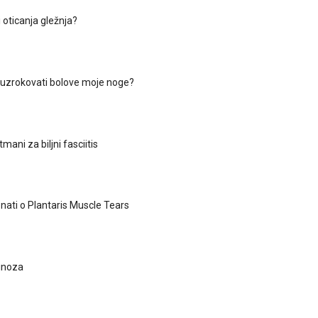
i oticanja gležnja?
 uzrokovati bolove moje noge?
tmani za biljni fasciitis
znati o Plantaris Muscle Tears
inoza