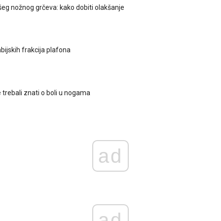
šeg nožnog grčeva: kako dobiti olakšanje
ijskih frakcija plafona
 trebali znati o boli u nogama
ad
ad