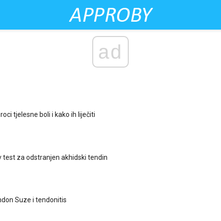
ad
oci tjelesne boli i kako ih liječiti
est za odstranjen akhidski tendin
don Suze i tendonitis