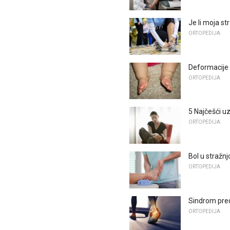
Je li moja st
ORTOPEDIJA
Deformacije 
ORTOPEDIJA
5 Najčešći uz
ORTOPEDIJA
Bol u stražnjo
ORTOPEDIJA
Sindrom pred
ORTOPEDIJA