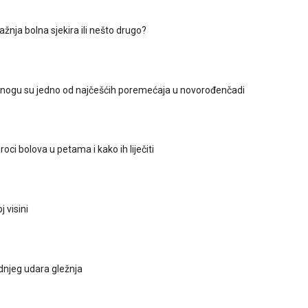
ražnja bolna sjekira ili nešto drugo?
nogu su jedno od najčešćih poremećaja u novorođenčadi
roci bolova u petama i kako ih liječiti
j visini
njeg udara gležnja