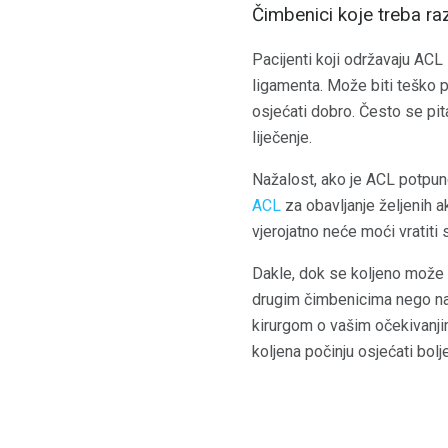
Čimbenici koje treba raz
Pacijenti koji održavaju ACL 
ligamenta. Može biti teško p
osjećati dobro. Često se pita
liječenje.
Nažalost, ako je ACL potpun
ACL
za obavljanje željenih ak
vjerojatno neće moći vratiti
Dakle, dok se koljeno može p
drugim čimbenicima nego na o
kirurgom o vašim očekivanjim
koljena počinju osjećati bolj