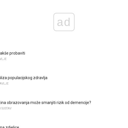
ad
lakše probaviti
VLJE
liza populacijskog zdravlja
AVLJE
zina obrazovanja može smanjiti rizik od demencije?
I SUSTAV
na zdjelice