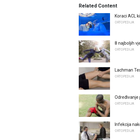
Related Content
Koraci ACL ki
ORTOPEDIJA
8 najboljih v
ORTOPEDIJA
Lachman Tes
ORTOPEDIJA
Određivanje 
ORTOPEDIJA
Infekcija nak
ORTOPEDIJA