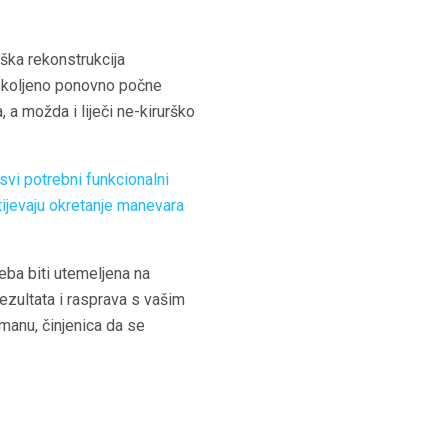
rška rekonstrukcija
se koljeno ponovno počne
, a možda i liječi ne-kirurško
svi potrebni funkcionalni
ijevaju okretanje manevara
eba biti utemeljena na
ezultata i rasprava s vašim
manu, činjenica da se