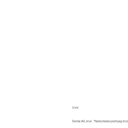
Izvor:
Tambe AD, et al.
"Nedostatak prednjeg križ