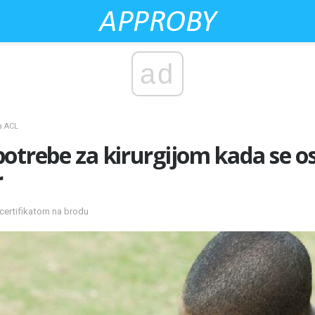
ad
a ACL
otrebe za kirurgijom kada se os
r
 certifikatom na brodu