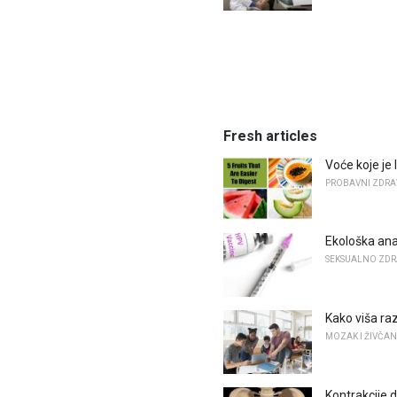
Fresh articles
Voće koje je 
PROBAVNI ZDRA
Ekološka ana
SEKSUALNO ZDR
Kako viša ra
MOZAK I ŽIVČAN
Kontrakcije d