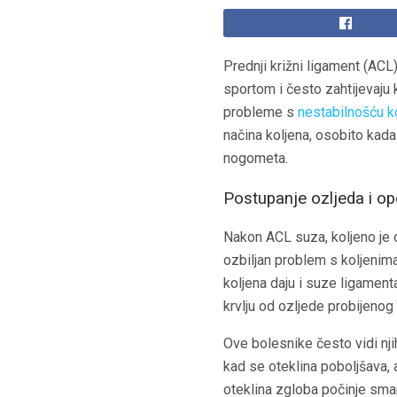
Prednji križni ligament (ACL)
sportom i često zahtijevaju 
probleme s
nestabilnošću k
načina koljena, osobito kada
nogometa.
Postupanje ozljeda i o
Nakon ACL suza, koljeno je o
ozbiljan problem s koljenima
koljena daju i suze ligament
krvlju od ozljede probijenog
Ove bolesnike često vidi njih
kad se oteklina poboljšava, 
oteklina zgloba počinje sman