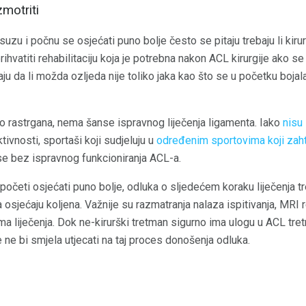
motriti
suzu i počnu se osjećati puno bolje često se pitaju trebaju li kiru
rihvatiti rehabilitaciju koja je potrebna nakon ACL kirurgije ako 
ju da li možda ozljeda nije toliko jaka kao što se u početku bojala
o rastrgana, nema šanse ispravnog liječenja ligamenta. Iako
nisu 
tivnosti, sportaši koji sudjeluju u
određenim sportovima koji zaht
 se bez ispravnog funkcioniranja ACL-a.
očeti osjećati puno bolje, odluka o sljedećem koraku liječenja tr
sjećaju koljena. Važnije su razmatranja nalaza ispitivanja, MRI r
a liječenja. Dok ne-kirurški tretman sigurno ima ulogu u ACL tret
e ne bi smjela utjecati na taj proces donošenja odluka.