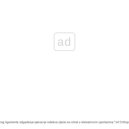
ad
nog ligamenta: odgađanje operacije indeksa utječe na ishod u rekreativnim sportašima." Int Orthop