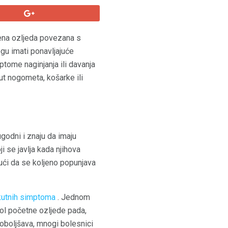
ena ozljeda povezana s
gu imati ponavljajuće
ptome naginjanja ili davanja
ut nogometa, košarke ili
godni i znaju da imaju
 se javlja kada njihova
dući da se koljeno popunjava
kutnih simptoma
. Jednom
Bol početne ozljede pada,
poboljšava, mnogi bolesnici