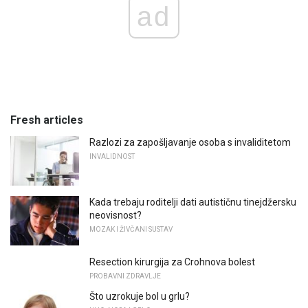
ad
Fresh articles
Razlozi za zapošljavanje osoba s invaliditetom
INVALIDNOST
Kada trebaju roditelji dati autističnu tinejdžersku
neovisnost?
MOZAK I ŽIVČANI SUSTAV
Resection kirurgija za Crohnova bolest
PROBAVNI ZDRAVLJE
Što uzrokuje bol u grlu?