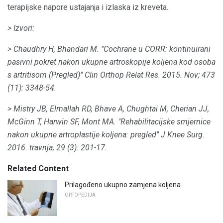
terapijske napore ustajanja i izlaska iz kreveta.
> Izvori:
> Chaudhry H, Bhandari M. "Cochrane u CORR: kontinuirani
pasivni pokret nakon ukupne artroskopije koljena kod osoba
s artritisom (Pregled)" Clin Orthop Relat Res.
2015. Nov; 473
(11): 3348-54.
> Mistry JB, Elmallah RD, Bhave A, Chughtai M, Cherian JJ,
McGinn T, Harwin SF, Mont MA.
"Rehabilitacijske smjernice
nakon ukupne artroplastije koljena: pregled" J Knee Surg.
2016. travnja; 29 (3): 201-17.
Related Content
Prilagođeno ukupno zamjena koljena
ORTOPEDIJA