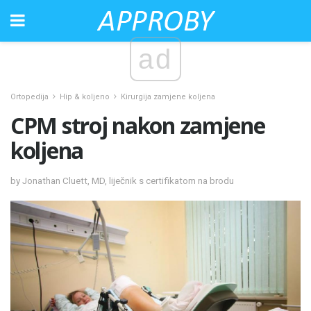
ad
Ortopedija
Hip & koljeno
Kirurgija zamjene koljena
CPM stroj nakon zamjene
koljena
by Jonathan Cluett, MD, liječnik s certifikatom na brodu