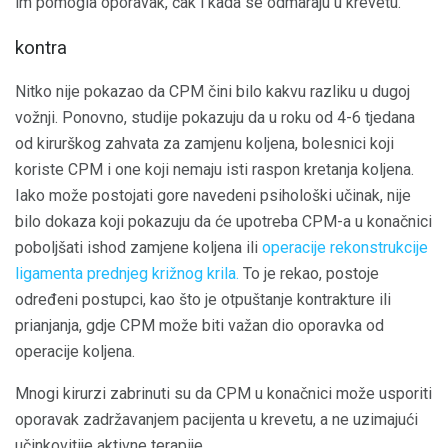
im pomogla oporavak, čak i kada se odmaraju u krevetu.
kontra
Nitko nije pokazao da CPM čini bilo kakvu razliku u dugoj
vožnji. Ponovno, studije pokazuju da u roku od 4-6 tjedana
od kirurškog zahvata za zamjenu koljena, bolesnici koji
koriste CPM i one koji nemaju isti raspon kretanja koljena.
Iako može postojati gore navedeni psihološki učinak, nije
bilo dokaza koji pokazuju da će upotreba CPM-a u konačnici
poboljšati ishod zamjene koljena ili
operacije rekonstrukcije
ligamenta prednjeg križnog krila.
To je rekao, postoje
određeni postupci, kao što je otpuštanje kontrakture ili
prianjanja, gdje CPM može biti važan dio oporavka od
operacije koljena.
Mnogi kirurzi zabrinuti su da CPM u konačnici može usporiti
oporavak zadržavanjem pacijenta u krevetu, a ne uzimajući
učinkovitije aktivne terapije.