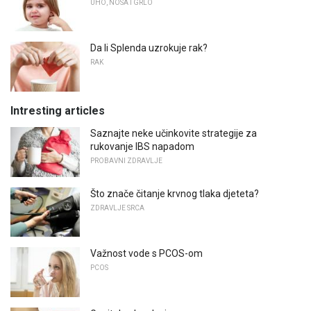
UHO, NOSA I GRLO
Da li Splenda uzrokuje rak?
RAK
Intresting articles
Saznajte neke učinkovite strategije za
rukovanje IBS napadom
PROBAVNI ZDRAVLJE
Što znače čitanje krvnog tlaka djeteta?
ZDRAVLJE SRCA
Važnost vode s PCOS-om
PCOS