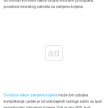
su rutinski korišteni nakon brojnih kirurških postupaka,
posebice kirurškog zahvata za zamjenu koljena.
ad
Čvrstoća nakon zamjene koljena
može biti ozbiljna
komplikacija i jedan je od uobičajenih razloga zašto su ljudi
nezadovoljni zahvatom koljena. Dok je oko 90% ljudi