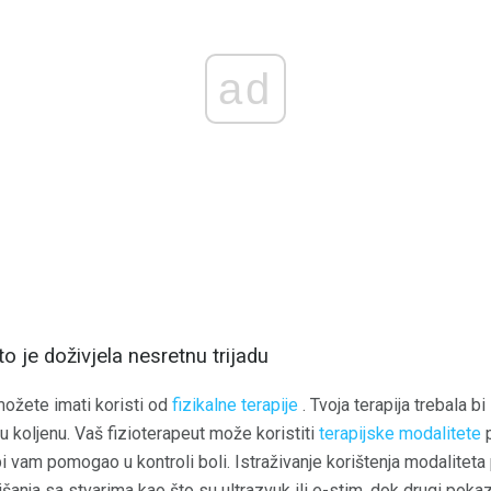
ad
to je doživjela nesretnu trijadu
možete imati koristi od
fizikalne terapije
. Tvoja terapija trebala b
 u koljenu. Vaš fizioterapeut može koristiti
terapijske modalitete
p
i vam pomogao u kontroli boli. Istraživanje korištenja modaliteta 
šanja sa stvarima kao što su ultrazvuk ili e-stim, dok drugi poka