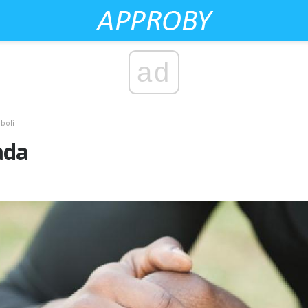
ad
boli
ada