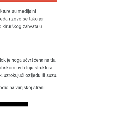
ukture su medijalni
jeda i zove se tako jer
o kirurškog zahvata u
k je noga učvršćena na tlu.
tiskom ovih triju struktura.
 uzrokujući ozljedu ili suzu.
odio na vanjskoj strani