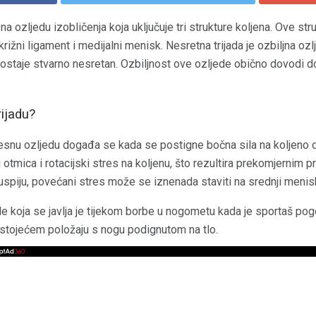
na ozljedu izobličenja koja uključuje tri strukture koljena. Ove str
 križni ligament i medijalni menisk. Nesretna trijada je ozbiljna ozl
postaje stvarno nesretan. Ozbiljnost ove ozljede obično dovodi d
rijadu?
snu ozljedu događa se kada se postigne bočna sila na koljeno do
otmica i rotacijski stres na koljenu, što rezultira prekomjernim pri
uspiju, povećani stres može se iznenada staviti na srednji menisk,
de koja se javlja je tijekom borbe u nogometu kada je sportaš pog
u stojećem položaju s nogu podignutom na tlo.