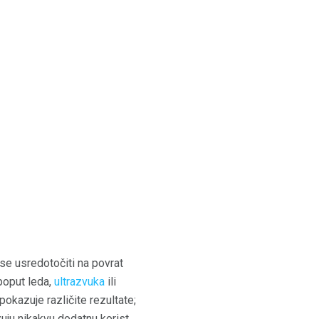
i se usredotočiti na povrat
oput leda,
ultrazvuka
ili
pokazuje različite rezultate;
zuju nikakvu dodatnu korist