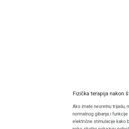
Fizička terapija nakon š
Ako imate nesretnu trijadu, 
normalnog gibanja i funkcije
električne stimulacije kako b
neke studije pokazuju pobolj