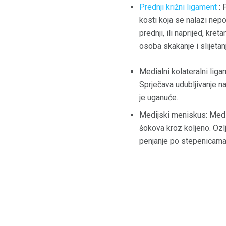
Prednji križni ligament
: 
kosti koja se nalazi nep
prednji, ili naprijed, kre
osoba skakanje i slijetanj
Medialni kolateralni liga
Sprječava udubljivanje na
je uganuće.
Medijski meniskus: Media
šokova kroz koljeno. Ozl
penjanje po stepenicama 