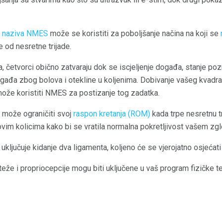
je naziva NMES
može se koristiti za poboljšanje načina na koji se
 od nesretne trijade.
a, četvorci obično zatvaraju dok se iscjeljenje događa, stanje poz
ađa zbog bolova i otekline u koljenima. Dobivanje vašeg kvadrat
može koristiti NMES za postizanje tog zadatka.
a može ograničiti svoj
raspon kretanja (ROM)
kada trpe nesretnu tr
im kolicima kako bi se vratila normalna pokretljivost vašem zgl
 uključuje kidanje dva ligamenta, koljeno će se vjerojatno osjećati
eže i propriocepcije mogu biti uključene u vaš program fizičke ter