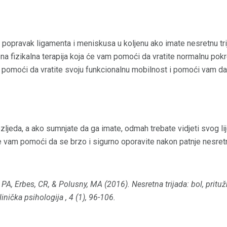
a popravak ligamenta i meniskusa u koljenu ako imate nesretnu tri
na fizikalna terapija koja će vam pomoći da vratite normalnu pokre
pomoći da vratite svoju funkcionalnu mobilnost i pomoći vam da 
ozljeda, a ako sumnjate da ga imate, odmah trebate vidjeti svog lij
vam pomoći da se brzo i sigurno oporavite nakon patnje nesretne
si, PA, Erbes, CR, & Polusny, MA (2016).
Nesretna trijada: bol, pritu
linička psihologija
,
4
(1), 96-106.