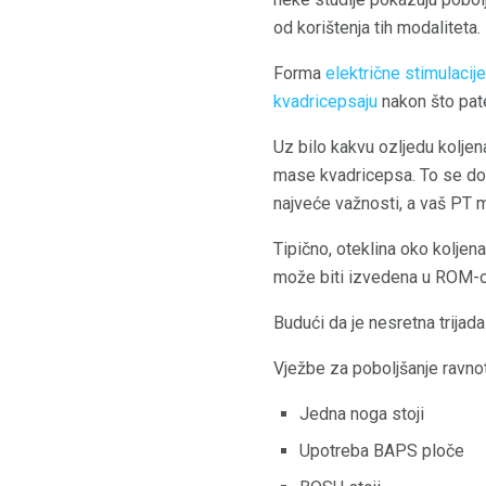
od korištenja tih modaliteta.
Forma
električne stimulaci
kvadricepsaju
nakon što pate
Uz bilo kakvu ozljedu koljen
mase kvadricepsa. To se dog
najveće važnosti, a vaš PT 
Tipično, oteklina oko koljen
može biti izvedena u ROM-ov
Budući da je nesretna trijada
Vježbe za poboljšanje ravnot
Jedna noga stoji
Upotreba BAPS ploče