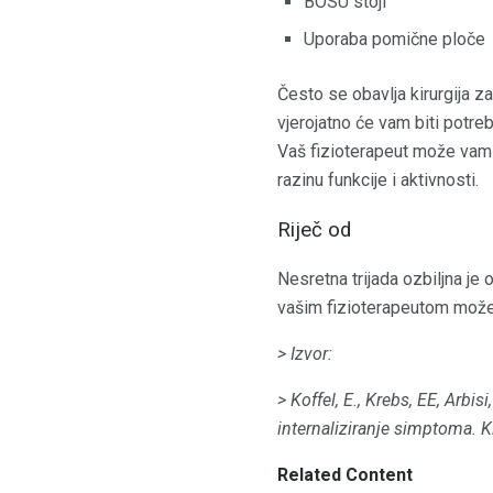
BOSU stoji
Uporaba pomične ploče
Često se obavlja kirurgija z
vjerojatno će vam biti potreb
Vaš fizioterapeut može vam 
razinu funkcije i aktivnosti.
Riječ od
Nesretna trijada ozbiljna je 
vašim fizioterapeutom može 
> Izvor:
> Koffel, E., Krebs, EE, Arbi
internaliziranje simptoma.
K
Related Content