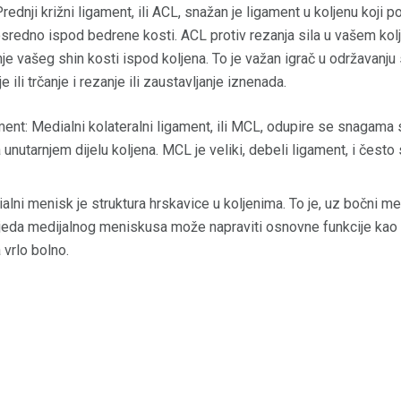
Prednji križni ligament, ili ACL, snažan je ligament u koljenu koji
osredno ispod bedrene kosti. ACL protiv rezanja sila u vašem kolje
tanje vašeg shin kosti ispod koljena. To je važan igrač u održavanju
e ili trčanje i rezanje ili zaustavljanje iznenada.
ment: Medialni kolateralni ligament, ili MCL, odupire se snagama 
 unutarnjem dijelu koljena. MCL je veliki, debeli ligament, i često
lni menisk je struktura hrskavice u koljenima. To je, uz bočni me
jeda medijalnog meniskusa može napraviti osnovne funkcije kao št
vrlo bolno.