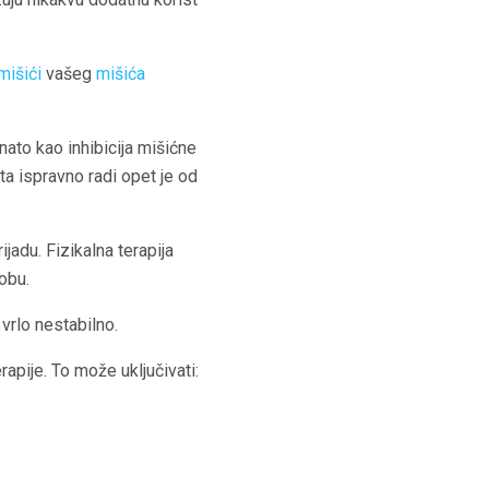
mišići
vašeg
mišića
nato kao inhibicija mišićne
a ispravno radi opet je od
ijadu. Fizikalna terapija
obu.
 vrlo nestabilno.
apije. To može uključivati: