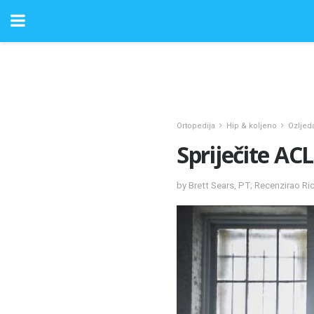
Ortopedija
Hip & koljeno
Ozljed
Spriječite ACL
by Brett Sears, PT; Recenzirao R