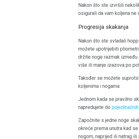
Nakon što ste izvršili nekol
osigurali da vam koljena ne
Progresija skakanja
Nakon što ste svladali hoppin
možete upotrijebiti pliometri
držite noge razmak između ra
više ili manje izazova po pot
Također se možete suprotstavi
koljenima i nogama.
Jednom kada se pravilno skak
napredujete do
pojedinačni
Započnite s jedne noge skak
okreće prema unutra kad se s
nogom, naprijed ili natrag il