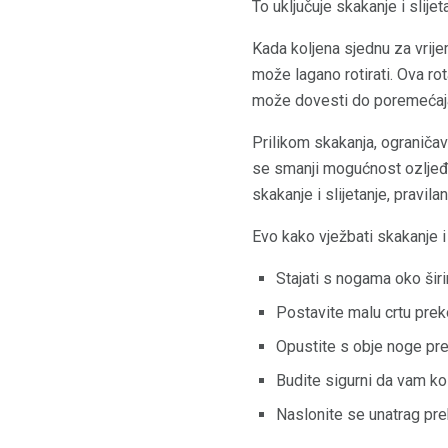
To uključuje skakanje i slijet
Kada koljena sjednu za vrije
može lagano rotirati. Ova ro
može dovesti do poremećaja
Prilikom skakanja, ograničava
se smanji mogućnost ozljeđ
skakanje i slijetanje, pravil
Evo kako vježbati skakanje i sl
Stajati s nogama oko šir
Postavite malu crtu prek
Opustite s obje noge prek
Budite sigurni da vam ko
Naslonite se unatrag prek