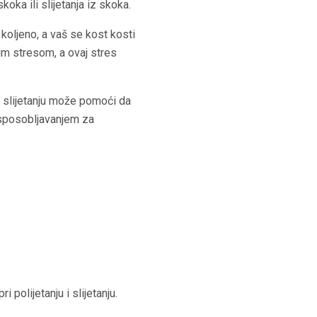
koka ili slijetanja iz skoka.
koljeno, a vaš se kost kosti
im stresom, a ovaj stres
 i slijetanju može pomoći da
osposobljavanjem za
polijetanju i slijetanju.