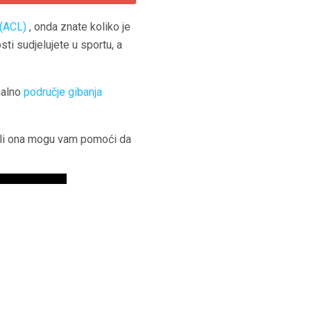
 (ACL)
, onda znate koliko je
ti sudjelujete u sportu, a
malno
područje gibanja
ili ona mogu vam pomoći da