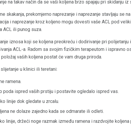
anje na takav način da se vaši koljena brzo spajaju pri skidanju iz s
me skakanja, prekomjerno naprezanje i naprezanje stavljaju se na 
tacija i naprezanje kroz koljeno mogu dovesti vaše ACL pod velik
 ACL ili punog suza.
nje iznosa koji se koljena preokreću i dodirivanje pri polijetanju
ivanja ACL-a. Radom sa svojim fizičkim terapeutom i ispravno 
an položaj vaših koljena postat će vam druga priroda.
ijetanje u klinici ili teretani:
ine ramena.
o poda ispred vaših prstiju i postavite ogledalo ispred vas.
o linije dok gledate u zrcalu.
ljena ne dolaze zajedno kada se odmarate ili odleti.
o linije, držeći noge razmak između ramena i razdvojite koljena pri 