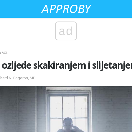
ad
a ACL
 ozljede skakiranjem i slijetanj
ichard N. Fogoros, MD