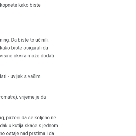
i kopnete kako biste
ng. Da biste to učinili,
 kako biste osigurali da
 visine okvira može dodati
isti - uvijek s vašim
romatra), vrijeme je da
ag, pazeći da se koljeno ne
edak u kutija skače s jednom
eno ostaje nad prstima i da