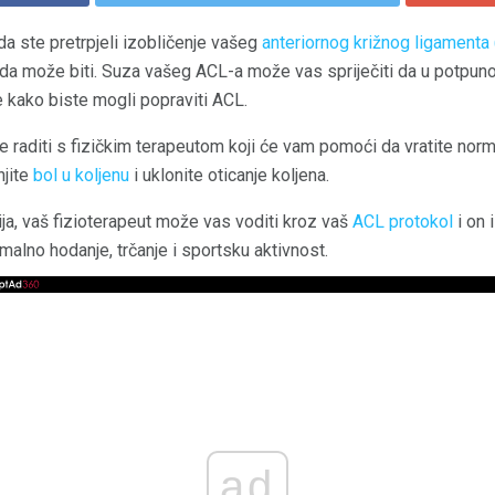
 da ste pretrpjeli izobličenje vašeg
anteriornog križnog ligamenta
jeda može biti. Suza vašeg ACL-a može vas spriječiti da u potpunos
 kako biste mogli popraviti ACL.
raditi s fizičkim terapeutom koji će vam pomoći da vratite nor
njite
bol u koljenu
i uklonite oticanje koljena.
ja, vaš fizioterapeut može vas voditi kroz vaš
ACL protokol
i on 
malno hodanje, trčanje i sportsku aktivnost.
ad