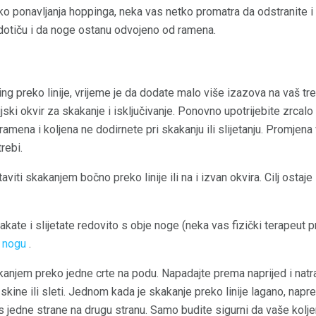
iko ponavljanja hoppinga, neka vas netko promatra da odstranite 
 dotiču i da noge ostanu odvojeno od ramena.
g preko linije, vrijeme je da dodate malo više izazova na vaš treni
jski okvir za skakanje i isključivanje. Ponovno upotrijebite zrcalo
mena i koljena ne dodirnete pri skakanju ili slijetanju. Promjena
rebi.
ti skakanjem bočno preko linije ili na i izvan okvira. Cilj ostaje 
ate i slijetate redovito s obje noge (neka vas fizički terapeut p
h nogu
.
anjem preko jedne crte na podu. Napadajte prema naprijed i natr
kine ili sleti. Jednom kada je skakanje preko linije lagano, napr
i s jedne strane na drugu stranu. Samo budite sigurni da vaše kolj