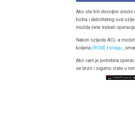
Ako ste bili dovoljno srećni
bolna i debilitating ova ozl
možda ćete trebati operacije
Nakon ozljede ACL-a možete 
koljena
(ROM)
i
snagu
, sma
Ako vam je potrebna operaci
se brzo i sigurno vrate u nor