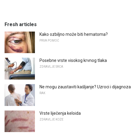
Fresh articles
Kako ozbiljno može biti hematoma?
PRVA POMOĆ
Posebne vrste visokog krvnog tlaka
ZDRAVLJE SRCA
Ne mogu zaustaviti kašljanje? Uzroci i dijagnoza
RAK
Vrste liječenja keloida
ZDRAVLJE KOŽE