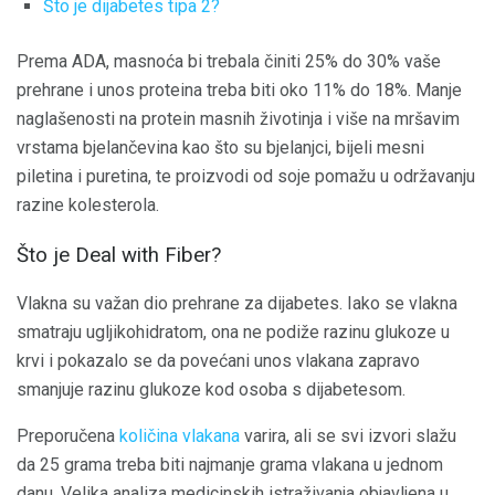
Što je dijabetes tipa 2?
Prema ADA, masnoća bi trebala činiti 25% do 30% vaše
prehrane i unos proteina treba biti oko 11% do 18%. Manje
naglašenosti na protein masnih životinja i više na mršavim
vrstama bjelančevina kao što su bjelanjci, bijeli mesni
piletina i puretina, te proizvodi od soje pomažu u održavanju
razine kolesterola.
Što je Deal with Fiber?
Vlakna su važan dio prehrane za dijabetes. Iako se vlakna
smatraju ugljikohidratom, ona ne podiže razinu glukoze u
krvi i pokazalo se da povećani unos vlakana zapravo
smanjuje razinu glukoze kod osoba s dijabetesom.
Preporučena
količina vlakana
varira, ali se svi izvori slažu
da 25 grama treba biti najmanje grama vlakana u jednom
danu. Velika analiza medicinskih istraživanja objavljena u