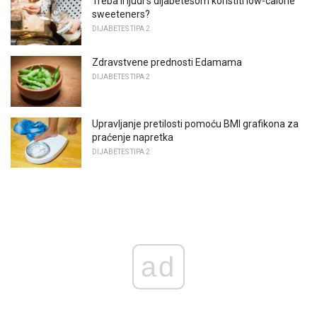
Treba li ljudi s dijabetesom koristiti low-calorie
sweeteners?
DIJABETES TIPA 2
Zdravstvene prednosti Edamama
DIJABETES TIPA 2
Upravljanje pretilosti pomoću BMI grafikona za
praćenje napretka
DIJABETES TIPA 2
ad