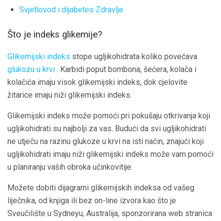
Svjetlovod i dijabetes Zdravlje
Što je indeks glikemije?
Glikemijski indeks
stope ugljikohidrata koliko povećava
glukozu u krvi
. Karbidi poput bombona, šećera, kolača i
kolačića imaju visok glikemijski indeks, dok cjelovite
žitarice imaju niži glikemijski indeks.
Glikemijski indeks može pomoći pri pokušaju otkrivanja koji
ugljikohidrati su najbolji za vas. Budući da svi ugljikohidrati
ne utječu na razinu glukoze u krvi na isti način, znajući koji
ugljikohidrati imaju niži glikemijski indeks može vam pomoći
u planiranju vaših obroka učinkovitije.
Možete dobiti dijagrami glikemijskih indeksa od vašeg
liječnika, od knjiga ili bez on-line izvora kao što je
Sveučilište u Sydneyu, Australija, sponzorirana web stranica