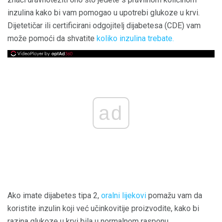
inzulina kako bi vam pomogao u upotrebi glukoze u krvi.
Dijetetičar ili certificirani odgojitelj dijabetesa (CDE) vam
može pomoći da shvatite
koliko inzulina trebate.
ad
Ako imate dijabetes tipa 2,
oralni lijekovi
pomažu vam da
koristite inzulin koji već učinkovitije proizvodite, kako bi
razina glukoze u krvi bila u normalnom rasponu.