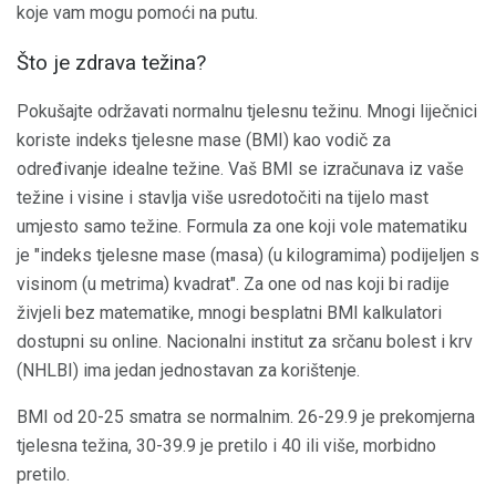
koje vam mogu pomoći na putu.
Što je zdrava težina?
Pokušajte održavati normalnu tjelesnu težinu. Mnogi liječnici
koriste indeks tjelesne mase (BMI) kao vodič za
određivanje idealne težine. Vaš BMI se izračunava iz vaše
težine i visine i stavlja više usredotočiti na tijelo mast
umjesto samo težine. Formula za one koji vole matematiku
je "indeks tjelesne mase (masa) (u kilogramima) podijeljen s
visinom (u metrima) kvadrat". Za one od nas koji bi radije
živjeli bez matematike, mnogi besplatni BMI kalkulatori
dostupni su online. Nacionalni institut za srčanu bolest i krv
(NHLBI) ima jedan jednostavan za korištenje.
BMI od 20-25 smatra se normalnim. 26-29.9 je prekomjerna
tjelesna težina, 30-39.9 je pretilo i 40 ili više, morbidno
pretilo.