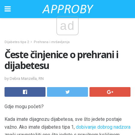
ad
Dijabetes tipa 2
Prehrana i mršavljenja
Česte činjenice o prehrani i
dijabetesu
by Debra Manzella, RN
Gdje mogu početi?
Kada imate dijagnozu dijabetesa, sve što jedete postaje
važno. Ako imate dijabetes tipa 1,
dobivanje dobrog nadzora
znači uravnotežiti ono što jedete s pravilnom količinom