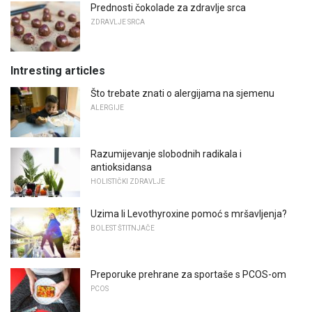
Prednosti čokolade za zdravlje srca
ZDRAVLJE SRCA
Intresting articles
Što trebate znati o alergijama na sjemenu
ALERGIJE
Razumijevanje slobodnih radikala i
antioksidansa
HOLISTIČKI ZDRAVLJE
Uzima li Levothyroxine pomoć s mršavljenja?
BOLEST ŠTITNJAČE
Preporuke prehrane za sportaše s PCOS-om
PCOS